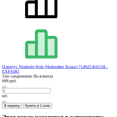
Плинтус Neuhofer Holz (Нойхофер Хольц) 714925-K0210L-
EXFA081
Тип соединения:
На клипсы
699 руб.
шт.
В корзину
Купить в 1 клик
Этот товар находится в категориях: