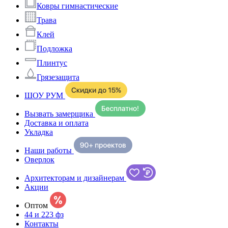
Ковры гимнастические
Трава
Клей
Подложка
Плинтус
Грязезащита
ШОУ РУМ
Вызвать замерщика
Доставка и оплата
Укладка
Наши работы
Оверлок
Архитекторам и дизайнерам
Акции
Оптом
44 и 223 фз
Контакты