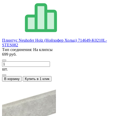
Плинтус Neuhofer Holz (Нойхофер Хольц) 714649-K0210L-
STES082
Тип соединения:
На клипсы
699 руб.
шт.
В корзину
Купить в 1 клик