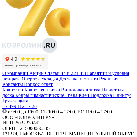
О компании
Акции
Статьи
44 и 223 ФЗ
Гарантии и условия
возврата
Оверлок
Укладка
Доставка и оплата
Реквизиты
Контакты
Вопрос-ответ
Ковролин
Ковровая плитка
Виниловая плитка
Паркетная
доска
Ковры гимнастические
Трава
Клей
Подложка
Плинтус
Грязезащита
+7 499 112 17 20
с 9:00 до 19:00, СБ 10:00 – 17:00, ВС 11:00 – 17:00
ООО «КОВРОЛИН РУ»
ИНН: 5032330441
ОГРН: 1215000066335
121374, Г.МОСКВА, ВН.ТЕР.Г. МУНИЦИПАЛЬНЫЙ ОКРУГ