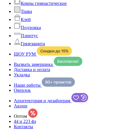
Ковры гимнастические
Трава
Клей
Подложка
Плинтус
Грязезащита
ШОУ РУМ
Вызвать замерщика
Доставка и оплата
Укладка
Наши работы
Оверлок
Архитекторам и дизайнерам
Акции
Оптом
44 и 223 фз
Контакты