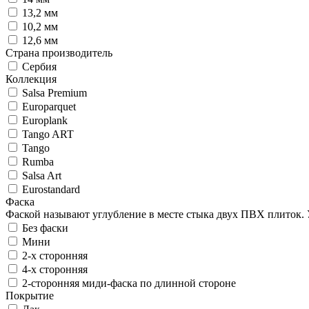
13,2 мм
10,2 мм
12,6 мм
Страна производитель
Сербия
Коллекция
Salsa Premium
Europarquet
Europlank
Tango ART
Tango
Rumba
Salsa Art
Eurostandard
Фаска
Фаской называют углубление в месте стыка двух ПВХ плиток. 
Без фаски
Мини
2-х сторонняя
4-х сторонняя
2-сторонняя миди-фаска по длинной стороне
Покрытие