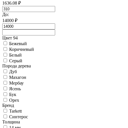
1636.08
₽
До:
14000
₽
Цвет 94
Бежевый
Коричневый
Белый
Серый
Порода дерева
Дуб
Махагон
Мербау
Ясень
Бук
Орех
Бренд
Tarkett
Синтерос
Толщина
14 мм