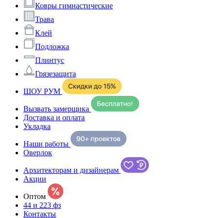
Ковры гимнастические
Трава
Клей
Подложка
Плинтус
Грязезащита
ШОУ РУМ
Вызвать замерщика
Доставка и оплата
Укладка
Наши работы
Оверлок
Архитекторам и дизайнерам
Акции
Оптом
44 и 223 фз
Контакты