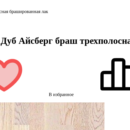
осная брашированная лак
a Дуб Айсберг браш трехполос
В избранное