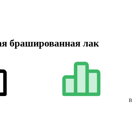
ная брашированная лак
В