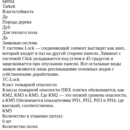
Бренд
Tarkett
Влагостойкость
Да
Порода дерева
Дуб
Для теплого пола
Да
Замковая система
У системы Lock — соединяющий элемент выглядит как шип,
который входит в паз на другой стороне панели. Ламинат с
системой Click укладывается под углом в 45 градусов и
защелкивается при опускании панели. Все остальные виды
замков являются лишь репликациями основных видов с
собственными доработками.
TC-Lock
Класс пожарной опасности
Классы пожарной опасности ПВХ плитки обозначаются, как
КМ2, КМ3 и КМ5. Где КМ2 — это низкий уровень опасности,
а КМ5 Обозначается показателями РП1, РП2, РП3 и РП4, где
высокий, соответственно.
КМ5
Количество в упаковке (штук)
6 шт
Количество полос