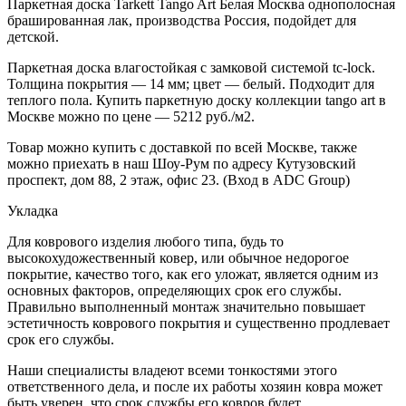
Паркетная доска Tarkett Tango Art Белая Москва однополосная
брашированная лак, производства Россия, подойдет для
детской.
Паркетная доска влагостойкая с замковой системой tc-lock.
Толщина покрытия — 14 мм; цвет — белый. Подходит для
теплого пола. Купить паркетную доску коллекции tango art в
Москве можно по цене — 5212 руб./м2.
Товар можно купить с доставкой по всей Москве, также
можно приехать в наш Шоу-Рум по адресу Кутузовский
проспект, дом 88, 2 этаж, офис 23. (Вход в ADC Group)
Укладка
Для коврового изделия любого типа, будь то
высокохудожественный ковер, или обычное недорогое
покрытие, качество того, как его уложат, является одним из
основных факторов, определяющих срок его службы.
Правильно выполненный монтаж значительно повышает
эстетичность коврового покрытия и существенно продлевает
срок его службы.
Наши специалисты владеют всеми тонкостями этого
ответственного дела, и после их работы хозяин ковра может
быть уверен, что срок службы его ковров будет