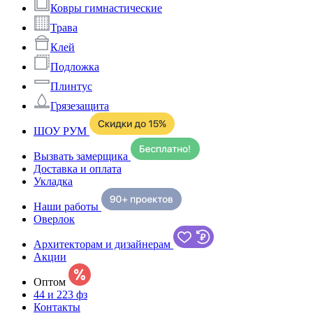
Ковры гимнастические
Трава
Клей
Подложка
Плинтус
Грязезащита
ШОУ РУМ
Вызвать замерщика
Доставка и оплата
Укладка
Наши работы
Оверлок
Архитекторам и дизайнерам
Акции
Оптом
44 и 223 фз
Контакты