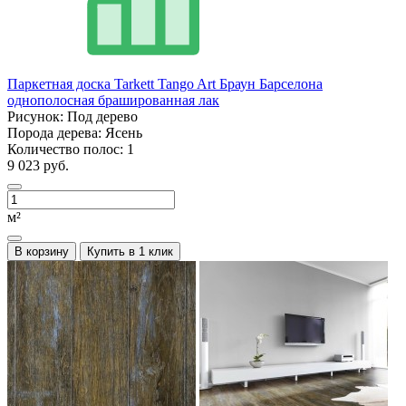
Паркетная доска Tarkett Tango Art Браун Барселона
однополосная брашированная лак
Рисунок:
Под дерево
Порода дерева:
Ясень
Количество полос:
1
9 023 руб.
м²
В корзину
Купить в 1 клик