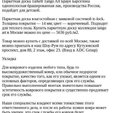
Паркетная доска Tarkett Tango Art Браун Барселона
однополосная брашированная лак, производства Россия,
подойдет для детской.
Паркетная доска влагостойкая с замковой системой tc-lock.
Толщина покрытия — 14 мм; цвет — коричневый. Подходит
для теплого пола. Купить паркетную доску коллекции tango
art в Москве можно по цене — 5636 руб./м2.
Товар можно купить с доставкой по всей Москве, также
можно приехать в наш Шоу-Рум по адресу Кутузовский
проспект, дом 88, 2 этаж, офис 23. (Вход в ADC Group)
Укладка
Для коврового изделия любого типа, будь то
высокохудожественный ковер, или обычное недорогое
покрытие, качество того, как его уложат, является одним из
основных факторов, определяющих срок его службы.
Правильно выполненный монтаж значительно повышает
эстетичность коврового покрытия и существенно продлевает
срок его службы.
Наши специалисты владеют всеми тонкостями этого
ответственного дела, и после их работы хозяин ковра может
быть уверен, что срок службы его ковров будет