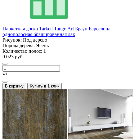
Паркетная доска Tarkett Tango Art Браун Барселона
однополосная брашированная лак
Рисунок:
Под дерево
Порода дерева:
Ясень
Количество полос:
1
9 023 руб.
м²
В корзину
Купить в 1 клик