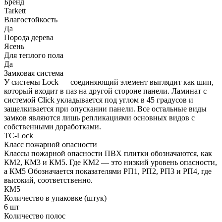
Бренд
Tarkett
Влагостойкость
Да
Порода дерева
Ясень
Для теплого пола
Да
Замковая система
У системы Lock — соединяющий элемент выглядит как шип,
который входит в паз на другой стороне панели. Ламинат с
системой Click укладывается под углом в 45 градусов и
защелкивается при опускании панели. Все остальные виды
замков являются лишь репликациями основных видов с
собственными доработками.
TC-Lock
Класс пожарной опасности
Классы пожарной опасности ПВХ плитки обозначаются, как
КМ2, КМ3 и КМ5. Где КМ2 — это низкий уровень опасности,
а КМ5 Обозначается показателями РП1, РП2, РП3 и РП4, где
высокий, соответственно.
КМ5
Количество в упаковке (штук)
6 шт
Количество полос