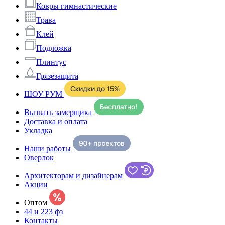
Ковры гимнастические
Трава
Клей
Подложка
Плинтус
Грязезащита
ШОУ РУМ
Вызвать замерщика
Доставка и оплата
Укладка
Наши работы
Оверлок
Архитекторам и дизайнерам
Акции
Оптом
44 и 223 фз
Контакты