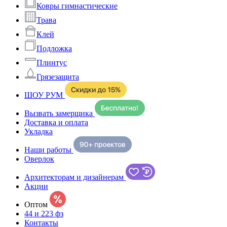
Ковры гимнастические
Трава
Клей
Подложка
Плинтус
Грязезащита
ШОУ РУМ
Вызвать замерщика
Доставка и оплата
Укладка
Наши работы
Оверлок
Архитекторам и дизайнерам
Акции
Оптом
44 и 223 фз
Контакты