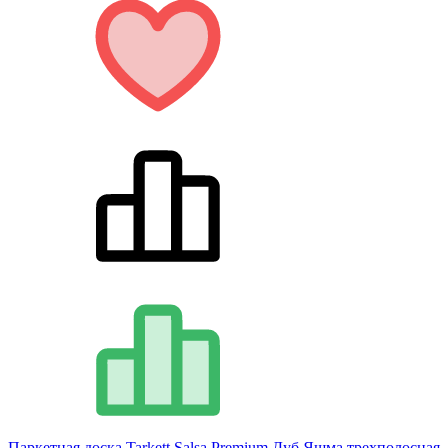
Паркетная доска Tarkett Salsa Premium Дуб Яшма трехполосная