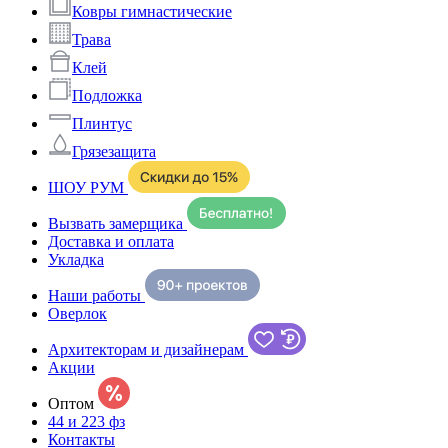
Ковры гимнастические
Трава
Клей
Подложка
Плинтус
Грязезащита
ШОУ РУМ
Вызвать замерщика
Доставка и оплата
Укладка
Наши работы
Оверлок
Архитекторам и дизайнерам
Акции
Оптом
44 и 223 фз
Контакты