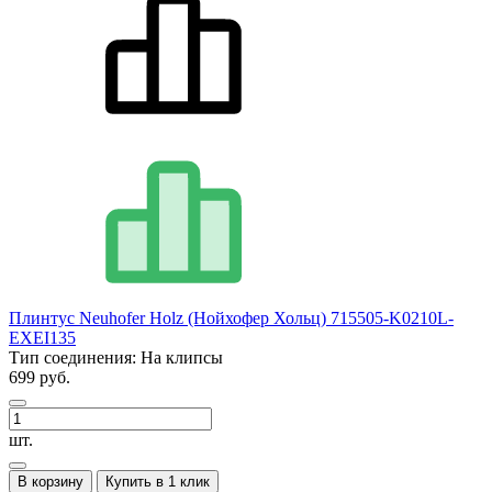
Плинтус Neuhofer Holz (Нойхофер Хольц) 715505-K0210L-
EXEI135
Тип соединения:
На клипсы
699 руб.
шт.
В корзину
Купить в 1 клик