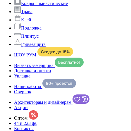
Ковры гимнастические
Трава
Клей
Подложка
Плинтус
Грязезащита
ШОУ РУМ
Вызвать замерщика
Доставка и оплата
Укладка
Наши работы
Оверлок
Архитекторам и дизайнерам
Акции
Оптом
44 и 223 фз
Контакты