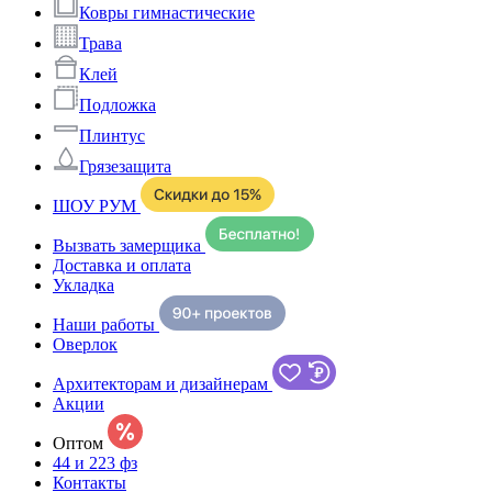
Ковры гимнастические
Трава
Клей
Подложка
Плинтус
Грязезащита
ШОУ РУМ
Вызвать замерщика
Доставка и оплата
Укладка
Наши работы
Оверлок
Архитекторам и дизайнерам
Акции
Оптом
44 и 223 фз
Контакты