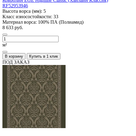
Ковролин EGE Highline Classic (Хайлайн Классик)
RF52953946
Высота ворса (мм):
5
Класс износостойкости:
33
Материал ворса:
100% ПА (Полиамид)
8 633 руб.
м²
В корзину
Купить в 1 клик
ПОД ЗАКАЗ