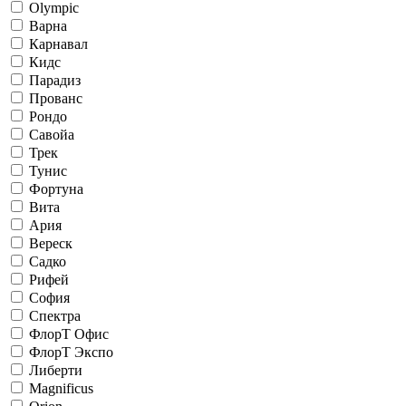
Olympic
Варна
Карнавал
Кидс
Парадиз
Прованс
Рондо
Савойа
Трек
Тунис
Фортуна
Вита
Ария
Вереск
Садко
Рифей
София
Спектра
ФлорТ Офис
ФлорТ Экспо
Либерти
Magnificus