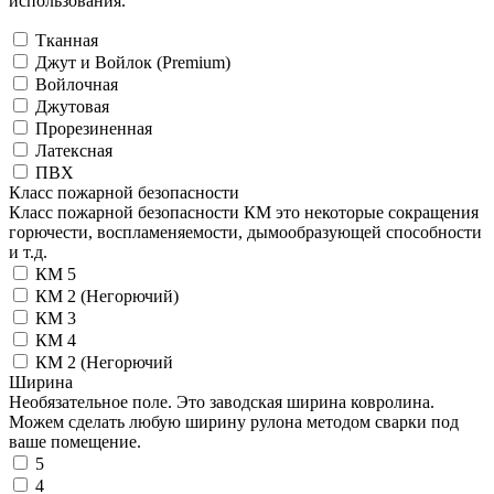
использования.
Тканная
Джут и Войлок (Premium)
Войлочная
Джутовая
Прорезиненная
Латексная
ПВХ
Класс пожарной безопасности
Класс пожарной безопасности КМ это некоторые сокращения
горючести, воспламеняемости, дымообразующей способности
и т.д.
КМ 5
КМ 2 (Негорючий)
КМ 3
КМ 4
КМ 2 (Негорючий
Ширина
Необязательное поле. Это заводская ширина ковролина.
Можем сделать любую ширину рулона методом сварки под
ваше помещение.
5
4