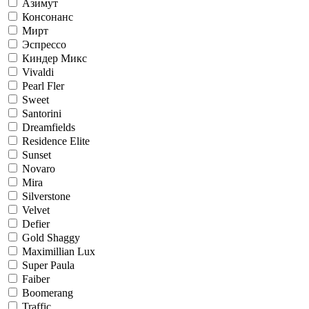
Азимут
Консонанс
Мирт
Эспрессо
Киндер Микс
Vivaldi
Pearl Fler
Sweet
Santorini
Dreamfields
Residence Elite
Sunset
Novaro
Mira
Silverstone
Velvet
Defier
Gold Shaggy
Maximillian Lux
Super Paula
Faiber
Boomerang
Traffic