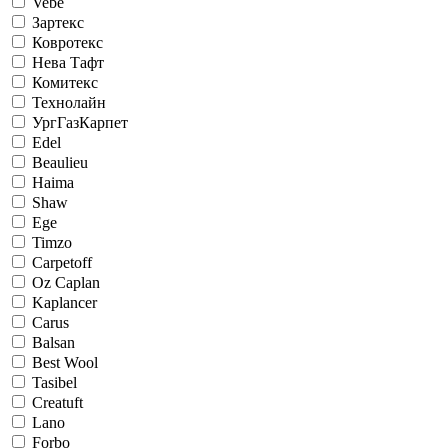
Vebe
Зартекс
Ковротекс
Нева Тафт
Комитекс
Технолайн
УргГазКарпет
Edel
Beaulieu
Haima
Shaw
Ege
Timzo
Carpetoff
Oz Caplan
Kaplancer
Carus
Balsan
Best Wool
Tasibel
Creatuft
Lano
Forbo