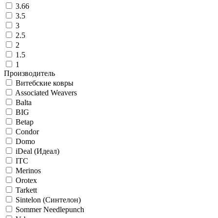
3.66
3.5
3
2.5
2
1.5
1
Производитель
Витебские ковры
Associated Weavers
Balta
BIG
Betap
Condor
Domo
iDeal (Идеал)
ITC
Merinos
Orotex
Tarkett
Sintelon (Синтелон)
Sommer Needlepunch