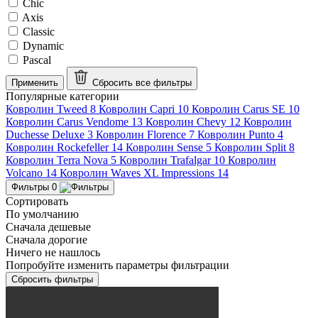
Chic
Axis
Classic
Dynamic
Pascal
Применить
Сбросить все
фильтры
Популярные категории
Ковролин Tweed
8
Ковролин Capri
10
Ковролин Carus SE
10
Ковролин Carus Vendome
13
Ковролин Chevy
12
Ковролин
Duchesse Deluxe
3
Ковролин Florence
7
Ковролин Punto
4
Ковролин Rockefeller
14
Ковролин Sense
5
Ковролин Split
8
Ковролин Terra Nova
5
Ковролин Trafalgar
10
Ковролин
Volcano
14
Ковролин Waves XL Impressions
14
Фильтры
0
Сортировать
По умолчанию
Сначала дешевые
Сначала дорогие
Ничего не нашлось
Попробуйте изменить параметры фильтрации
Сбросить фильтры