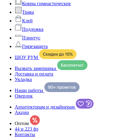
Ковры гимнастические
Трава
Клей
Подложка
Плинтус
Грязезащита
ШОУ РУМ
Вызвать замерщика
Доставка и оплата
Укладка
Наши работы
Оверлок
Архитекторам и дизайнерам
Акции
Оптом
44 и 223 фз
Контакты