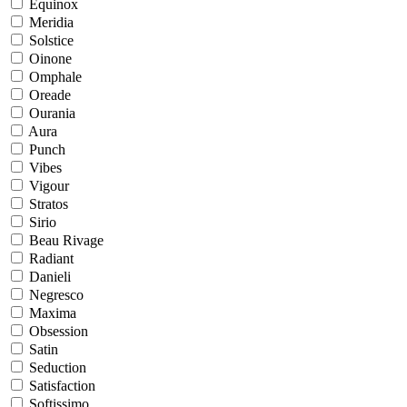
Equinox
Meridia
Solstice
Oinone
Omphale
Oreade
Ourania
Aura
Punch
Vibes
Vigour
Stratos
Sirio
Beau Rivage
Radiant
Danieli
Negresco
Maxima
Obsession
Satin
Seduction
Satisfaction
Softissimo