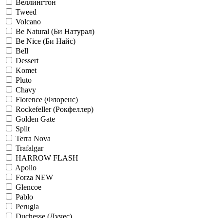
Веллингтон
Tweed
Volcano
Be Natural (Би Натурал)
Be Nice (Би Найс)
Bell
Dessert
Komet
Pluto
Chavy
Florence (Флоренс)
Rockefeller (Рокфеллер)
Golden Gate
Split
Terra Nova
Trafalgar
HARROW FLASH
Apollo
Forza NEW
Glencoe
Pablo
Perugia
Duchesse (Дучес)