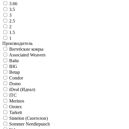
3.66
3.5
3
2.5
2
1.5
1
Производитель
Витебские ковры
Associated Weavers
Balta
BIG
Betap
Condor
Domo
iDeal (Идеал)
ITC
Merinos
Orotex
Tarkett
Sintelon (Синтелон)
Sommer Needlepunch