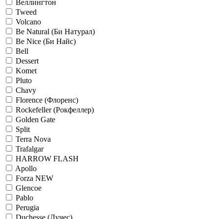
Веллингтон
Tweed
Volcano
Be Natural (Би Натурал)
Be Nice (Би Найс)
Bell
Dessert
Komet
Pluto
Chavy
Florence (Флоренс)
Rockefeller (Рокфеллер)
Golden Gate
Split
Terra Nova
Trafalgar
HARROW FLASH
Apollo
Forza NEW
Glencoe
Pablo
Perugia
Duchesse (Дучес)