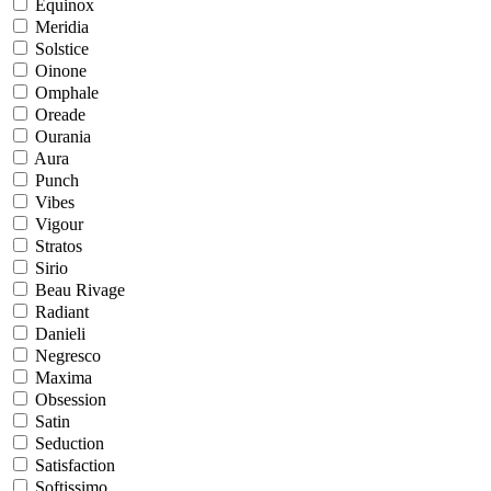
Equinox
Meridia
Solstice
Oinone
Omphale
Oreade
Ourania
Aura
Punch
Vibes
Vigour
Stratos
Sirio
Beau Rivage
Radiant
Danieli
Negresco
Maxima
Obsession
Satin
Seduction
Satisfaction
Softissimo