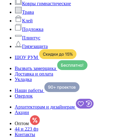
Ковры гимнастические
Трава
Клей
Подложка
Плинтус
Грязезащита
ШОУ РУМ
Вызвать замерщика
Доставка и оплата
Укладка
Наши работы
Оверлок
Архитекторам и дизайнерам
Акции
Оптом
44 и 223 фз
Контакты