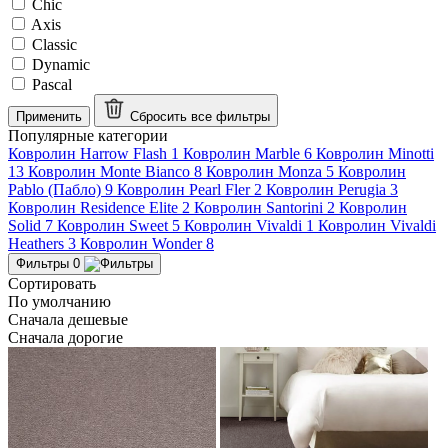
Chic
Axis
Classic
Dynamic
Pascal
Применить
Сбросить все
фильтры
Популярные категории
Ковролин Harrow Flash
1
Ковролин Marble
6
Ковролин Minotti
13
Ковролин Monte Bianco
8
Ковролин Monza
5
Ковролин
Pablo (Пабло)
9
Ковролин Pearl Fler
2
Ковролин Perugia
3
Ковролин Residence Elite
2
Ковролин Santorini
2
Ковролин
Solid
7
Ковролин Sweet
5
Ковролин Vivaldi
1
Ковролин Vivaldi
Heathers
3
Ковролин Wonder
8
Фильтры
0
Сортировать
По умолчанию
Сначала дешевые
Сначала дорогие