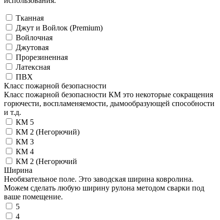
использования.
Тканная
Джут и Войлок (Premium)
Войлочная
Джутовая
Прорезиненная
Латексная
ПВХ
Класс пожарной безопасности
Класс пожарной безопасности КМ это некоторые сокращения
горючести, воспламеняемости, дымообразующей способности
и т.д.
КМ 5
КМ 2 (Негорючий)
КМ 3
КМ 4
КМ 2 (Негорючий
Ширина
Необязательное поле. Это заводская ширина ковролина.
Можем сделать любую ширину рулона методом сварки под
ваше помещение.
5
4