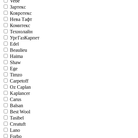
Vebe
Зартекс
Ковротекс
Нева Тафт
Комитекс
Технолайн
УргГазКарпет
Edel
Beaulieu
Haima
Shaw
Ege
Timzo
Carpetoff
Oz Caplan
Kaplancer
Carus
Balsan
Best Wool
Tasibel
Creatuft
Lano
Forbo