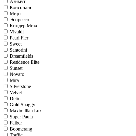
Азимут
Консонанс
Мирт
Эспрессо
Киндер Микс
Vivaldi
Pearl Fler
Sweet
Santorini
Dreamfields
Residence Elite
Sunset
Novaro
Mira
Silverstone
Velvet
Defier
Gold Shaggy
Maximillian Lux
Super Paula
Faiber
Boomerang
Traffic