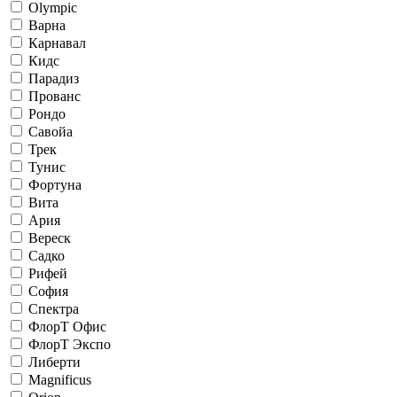
Olympic
Варна
Карнавал
Кидс
Парадиз
Прованс
Рондо
Савойа
Трек
Тунис
Фортуна
Вита
Ария
Вереск
Садко
Рифей
София
Спектра
ФлорТ Офис
ФлорТ Экспо
Либерти
Magnificus