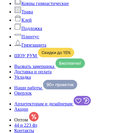
Ковры гимнастические
Трава
Клей
Подложка
Плинтус
Грязезащита
ШОУ РУМ
Вызвать замерщика
Доставка и оплата
Укладка
Наши работы
Оверлок
Архитекторам и дизайнерам
Акции
Оптом
44 и 223 фз
Контакты