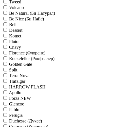
Tweed
Volcano
Be Natural (Би Натурал)
Be Nice (Би Найс)
Bell
Dessert
Komet
Pluto
Chavy
Florence (Флоренс)
Rockefeller (Рокфеллер)
Golden Gate
Split
Terra Nova
Trafalgar
HARROW FLASH
Apollo
Forza NEW
Glencoe
Pablo
Perugia
Duchesse (Дучес)
Colorado (Колорадо)