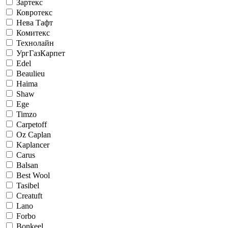
Зартекс
Ковротекс
Нева Тафт
Комитекс
Технолайн
УргГазКарпет
Edel
Beaulieu
Haima
Shaw
Ege
Timzo
Carpetoff
Oz Caplan
Kaplancer
Carus
Balsan
Best Wool
Tasibel
Creatuft
Lano
Forbo
Bonkeel