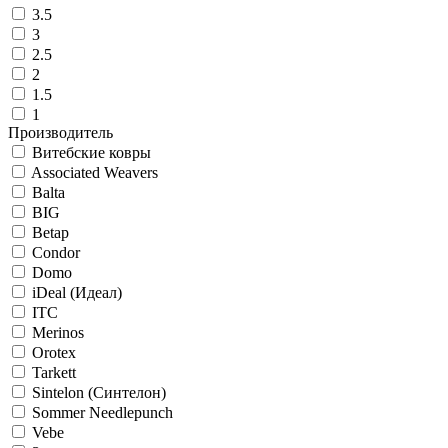
3.5
3
2.5
2
1.5
1
Производитель
Витебские ковры
Associated Weavers
Balta
BIG
Betap
Condor
Domo
iDeal (Идеал)
ITC
Merinos
Orotex
Tarkett
Sintelon (Синтелон)
Sommer Needlepunch
Vebe