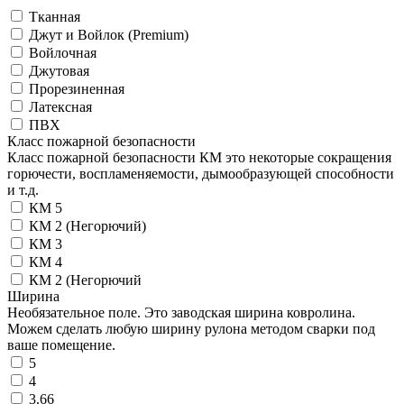
Тканная
Джут и Войлок (Premium)
Войлочная
Джутовая
Прорезиненная
Латексная
ПВХ
Класс пожарной безопасности
Класс пожарной безопасности КМ это некоторые сокращения
горючести, воспламеняемости, дымообразующей способности
и т.д.
КМ 5
КМ 2 (Негорючий)
КМ 3
КМ 4
КМ 2 (Негорючий
Ширина
Необязательное поле. Это заводская ширина ковролина.
Можем сделать любую ширину рулона методом сварки под
ваше помещение.
5
4
3.66