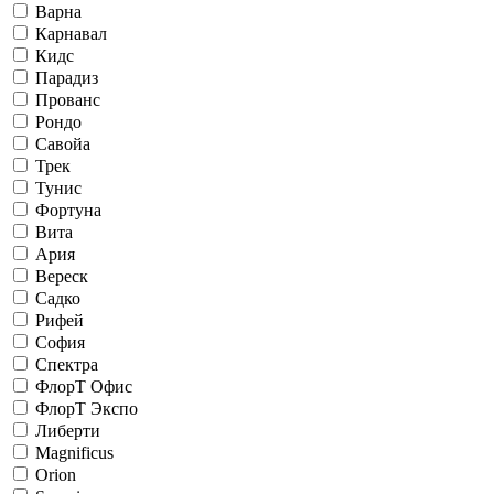
Варна
Карнавал
Кидс
Парадиз
Прованс
Рондо
Савойа
Трек
Тунис
Фортуна
Вита
Ария
Вереск
Садко
Рифей
София
Спектра
ФлорТ Офис
ФлорТ Экспо
Либерти
Magnificus
Orion