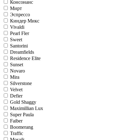
Консонанс
Мирт
Эспрессо
Киндер Микс
Vivaldi
Pearl Fler
Sweet
Santorini
Dreamfields
Residence Elite
Sunset
Novaro
Mira
Silverstone
Velvet
Defier
Gold Shaggy
Maximillian Lux
Super Paula
Faiber
Boomerang
Traffic
Mosaik