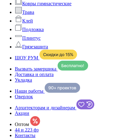
Ковры гимнастические
Трава
Клей
Подложка
Плинтус
Грязезащита
ШОУ РУМ
Вызвать замерщика
Доставка и оплата
Укладка
Наши работы
Оверлок
Архитекторам и дизайнерам
Акции
Оптом
44 и 223 фз
Контакты