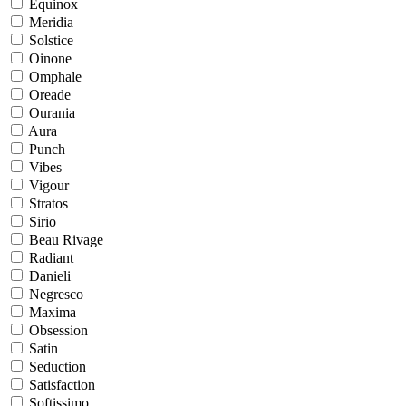
Equinox
Meridia
Solstice
Oinone
Omphale
Oreade
Ourania
Aura
Punch
Vibes
Vigour
Stratos
Sirio
Beau Rivage
Radiant
Danieli
Negresco
Maxima
Obsession
Satin
Seduction
Satisfaction
Softissimo