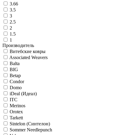
3.66
3.5
3
2.5
2
1.5
1
Производитель
Витебские ковры
Associated Weavers
Balta
BIG
Betap
Condor
Domo
iDeal (Идеал)
ITC
Merinos
Orotex
Tarkett
Sintelon (Синтелон)
Sommer Needlepunch