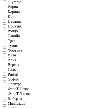
Olympic
Варна
Карнавал
Кидс
Парадиз
Прованс
Рондо
Савойа
Трек
Тунис
Фортуна
Вита
Ария
Вереск
Садко
Рифей
София
Спектра
ФлорТ Офис
ФлорТ Экспо
Либерти
Magnificus