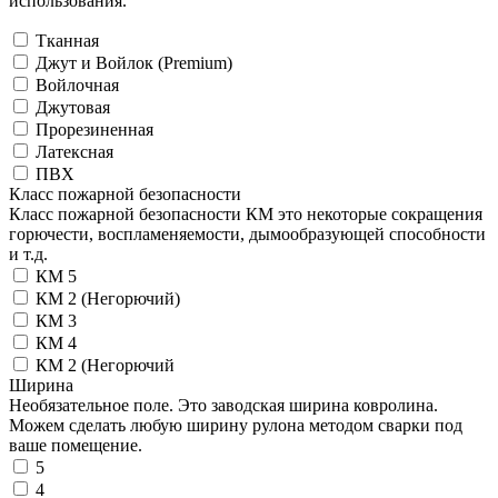
использования.
Тканная
Джут и Войлок (Premium)
Войлочная
Джутовая
Прорезиненная
Латексная
ПВХ
Класс пожарной безопасности
Класс пожарной безопасности КМ это некоторые сокращения
горючести, воспламеняемости, дымообразующей способности
и т.д.
КМ 5
КМ 2 (Негорючий)
КМ 3
КМ 4
КМ 2 (Негорючий
Ширина
Необязательное поле. Это заводская ширина ковролина.
Можем сделать любую ширину рулона методом сварки под
ваше помещение.
5
4