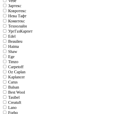
Vebe
Зартекс
Ковротекс
Нева Тафт
Комитекс
Технолайн
УргГазКарпет
Edel
Beaulieu
Haima
Shaw
Ege
Timzo
Carpetoff
Oz Caplan
Kaplancer
Carus
Balsan
Best Wool
Tasibel
Creatuft
Lano
Forbo