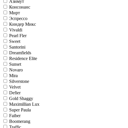
Азимут
Консонанс
Мирт
Эспрессо
Киндер Микс
Vivaldi
Pearl Fler
Sweet
Santorini
Dreamfields
Residence Elite
Sunset
Novaro
Mira
Silverstone
Velvet
Defier
Gold Shaggy
Maximillian Lux
Super Paula
Faiber
Boomerang
Traffic