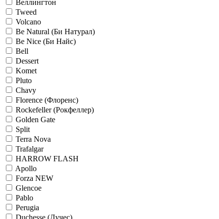
Веллингтон
Tweed
Volcano
Be Natural (Би Натурал)
Be Nice (Би Найс)
Bell
Dessert
Komet
Pluto
Chavy
Florence (Флоренс)
Rockefeller (Рокфеллер)
Golden Gate
Split
Terra Nova
Trafalgar
HARROW FLASH
Apollo
Forza NEW
Glencoe
Pablo
Perugia
Duchesse (Дучес)