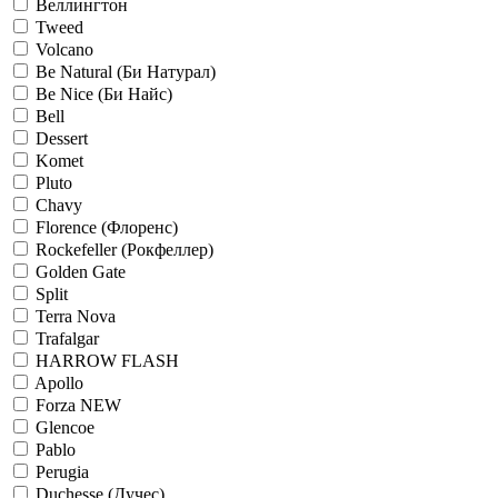
Веллингтон
Tweed
Volcano
Be Natural (Би Натурал)
Be Nice (Би Найс)
Bell
Dessert
Komet
Pluto
Chavy
Florence (Флоренс)
Rockefeller (Рокфеллер)
Golden Gate
Split
Terra Nova
Trafalgar
HARROW FLASH
Apollo
Forza NEW
Glencoe
Pablo
Perugia
Duchesse (Дучес)