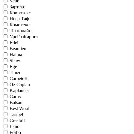
Vebe
Зартекс
Ковротекс
Нева Тафт
Комитекс
Технолайн
УргГазКарпет
Edel
Beaulieu
Haima
Shaw
Ege
Timzo
Carpetoff
Oz Caplan
Kaplancer
Carus
Balsan
Best Wool
Tasibel
Creatuft
Lano
Forbo