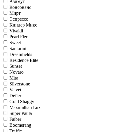
Азимут
Консонанс
Мирт
Эспрессо
Киндер Микс
Vivaldi
Pearl Fler
Sweet
Santorini
Dreamfields
Residence Elite
Sunset
Novaro
Mira
Silverstone
Velvet
Defier
Gold Shaggy
Maximillian Lux
Super Paula
Faiber
Boomerang
Traffic