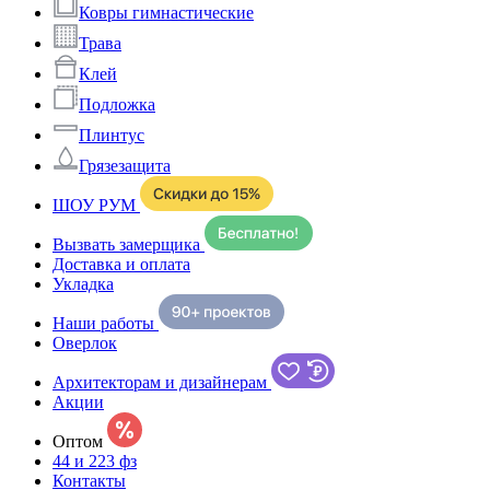
Ковры гимнастические
Трава
Клей
Подложка
Плинтус
Грязезащита
ШОУ РУМ
Вызвать замерщика
Доставка и оплата
Укладка
Наши работы
Оверлок
Архитекторам и дизайнерам
Акции
Оптом
44 и 223 фз
Контакты