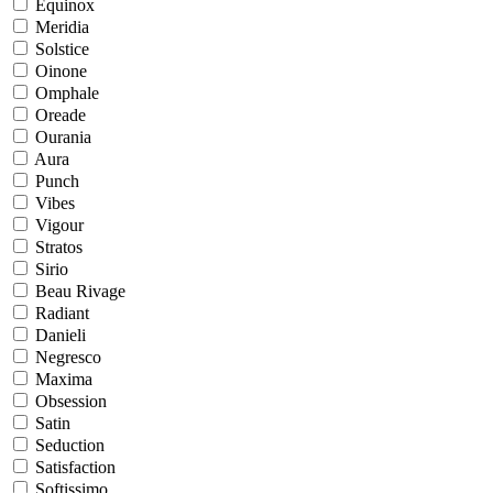
Equinox
Meridia
Solstice
Oinone
Omphale
Oreade
Ourania
Aura
Punch
Vibes
Vigour
Stratos
Sirio
Beau Rivage
Radiant
Danieli
Negresco
Maxima
Obsession
Satin
Seduction
Satisfaction
Softissimo