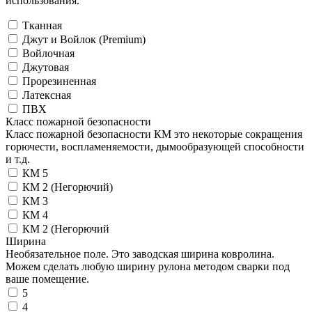
использования.
Тканная
Джут и Войлок (Premium)
Войлочная
Джутовая
Прорезиненная
Латексная
ПВХ
Класс пожарной безопасности
Класс пожарной безопасности КМ это некоторые сокращения
горючести, воспламеняемости, дымообразующей способности
и т.д.
КМ 5
КМ 2 (Негорючий)
КМ 3
КМ 4
КМ 2 (Негорючий
Ширина
Необязательное поле. Это заводская ширина ковролина.
Можем сделать любую ширину рулона методом сварки под
ваше помещение.
5
4