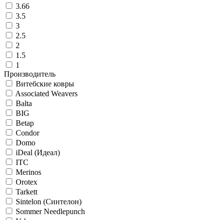
3.66
3.5
3
2.5
2
1.5
1
Производитель
Витебские ковры
Associated Weavers
Balta
BIG
Betap
Condor
Domo
iDeal (Идеал)
ITC
Merinos
Orotex
Tarkett
Sintelon (Синтелон)
Sommer Needlepunch