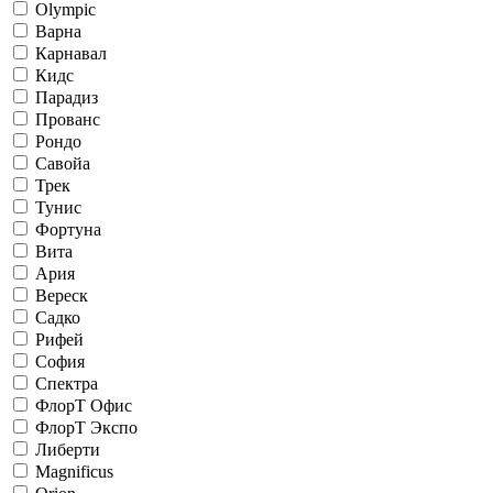
Olympic
Варна
Карнавал
Кидс
Парадиз
Прованс
Рондо
Савойа
Трек
Тунис
Фортуна
Вита
Ария
Вереск
Садко
Рифей
София
Спектра
ФлорТ Офис
ФлорТ Экспо
Либерти
Magnificus