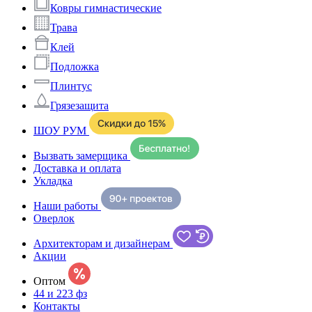
Ковры гимнастические
Трава
Клей
Подложка
Плинтус
Грязезащита
ШОУ РУМ
Вызвать замерщика
Доставка и оплата
Укладка
Наши работы
Оверлок
Архитекторам и дизайнерам
Акции
Оптом
44 и 223 фз
Контакты