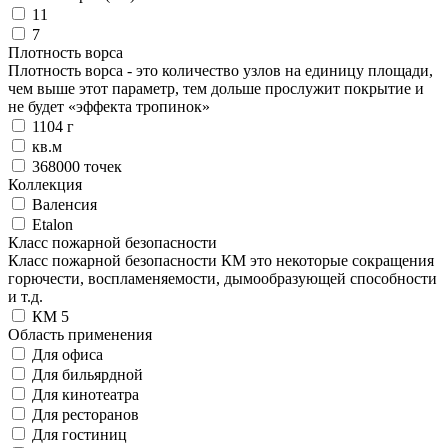
11
7
Плотность ворса
Плотность ворса - это количество узлов на единицу площади,
чем выше этот параметр, тем дольше прослужит покрытие и
не будет «эффекта тропинок»
1104 г
кв.м
368000 точек
Коллекция
Валенсия
Etalon
Класс пожарной безопасности
Класс пожарной безопасности КМ это некоторые сокращения
горючести, воспламеняемости, дымообразующей способности
и т.д.
КМ 5
Область применения
Для офиса
Для бильярдной
Для кинотеатра
Для ресторанов
Для гостиниц