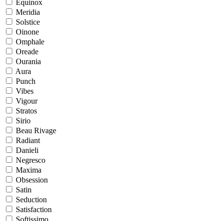
Equinox
Meridia
Solstice
Oinone
Omphale
Oreade
Ourania
Aura
Punch
Vibes
Vigour
Stratos
Sirio
Beau Rivage
Radiant
Danieli
Negresco
Maxima
Obsession
Satin
Seduction
Satisfaction
Softissimo