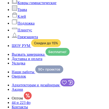
Ковры гимнастические
Трава
Клей
Подложка
Плинтус
Грязезащита
ШОУ РУМ
Вызвать замерщика
Доставка и оплата
Укладка
Наши работы
Оверлок
Архитекторам и дизайнерам
Акции
Оптом
44 и 223 фз
Контакты