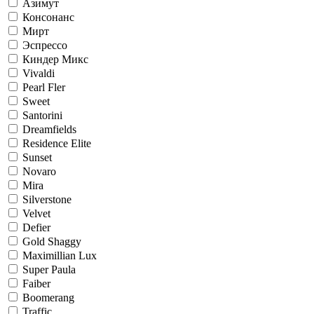
Азимут
Консонанс
Мирт
Эспрессо
Киндер Микс
Vivaldi
Pearl Fler
Sweet
Santorini
Dreamfields
Residence Elite
Sunset
Novaro
Mira
Silverstone
Velvet
Defier
Gold Shaggy
Maximillian Lux
Super Paula
Faiber
Boomerang
Traffic