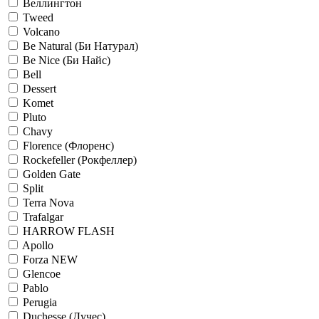
Веллингтон
Tweed
Volcano
Be Natural (Би Натурал)
Be Nice (Би Найс)
Bell
Dessert
Komet
Pluto
Chavy
Florence (Флоренс)
Rockefeller (Рокфеллер)
Golden Gate
Split
Terra Nova
Trafalgar
HARROW FLASH
Apollo
Forza NEW
Glencoe
Pablo
Perugia
Duchesse (Дучес)