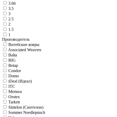
3.66
3.5
3
2.5
2
1.5
1
Производитель
Витебские ковры
Associated Weavers
Balta
BIG
Betap
Condor
Domo
iDeal (Идеал)
ITC
Merinos
Orotex
Tarkett
Sintelon (Синтелон)
Sommer Needlepunch