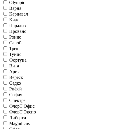
Olympic
Варна
Карнавал
Кидс
Парадиз
Прованс
Рондо
Савойа
Трек
Тунис
Фортуна
Вита
Ария
Вереск
Садко
Рифей
София
Спектра
ФлорТ Офис
ФлорТ Экспо
Либерти
Magnificus