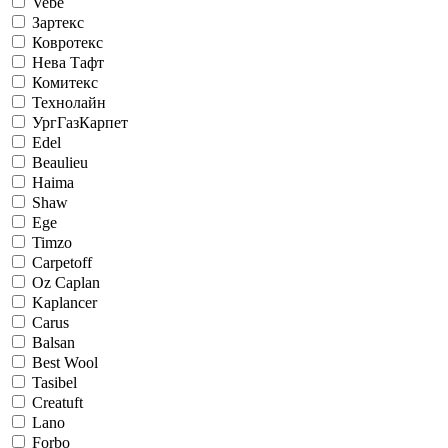
Vebe
Зартекс
Ковротекс
Нева Тафт
Комитекс
Технолайн
УргГазКарпет
Edel
Beaulieu
Haima
Shaw
Ege
Timzo
Carpetoff
Oz Caplan
Kaplancer
Carus
Balsan
Best Wool
Tasibel
Creatuft
Lano
Forbo