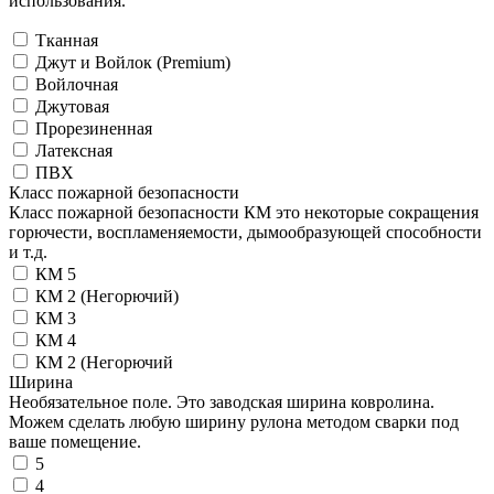
использования.
Тканная
Джут и Войлок (Premium)
Войлочная
Джутовая
Прорезиненная
Латексная
ПВХ
Класс пожарной безопасности
Класс пожарной безопасности КМ это некоторые сокращения
горючести, воспламеняемости, дымообразующей способности
и т.д.
КМ 5
КМ 2 (Негорючий)
КМ 3
КМ 4
КМ 2 (Негорючий
Ширина
Необязательное поле. Это заводская ширина ковролина.
Можем сделать любую ширину рулона методом сварки под
ваше помещение.
5
4