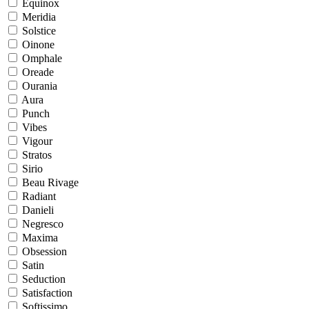
Equinox
Meridia
Solstice
Oinone
Omphale
Oreade
Ourania
Aura
Punch
Vibes
Vigour
Stratos
Sirio
Beau Rivage
Radiant
Danieli
Negresco
Maxima
Obsession
Satin
Seduction
Satisfaction
Softissimo