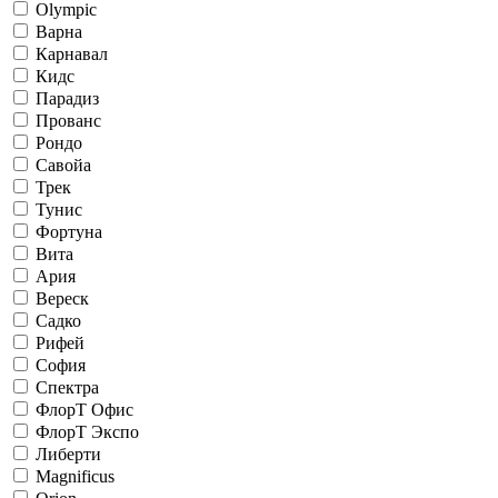
Olympic
Варна
Карнавал
Кидс
Парадиз
Прованс
Рондо
Савойа
Трек
Тунис
Фортуна
Вита
Ария
Вереск
Садко
Рифей
София
Спектра
ФлорТ Офис
ФлорТ Экспо
Либерти
Magnificus