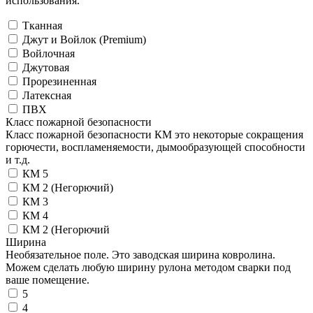
использования.
Тканная
Джут и Войлок (Premium)
Войлочная
Джутовая
Прорезиненная
Латексная
ПВХ
Класс пожарной безопасности
Класс пожарной безопасности КМ это некоторые сокращения
горючести, воспламеняемости, дымообразующей способности
и т.д.
КМ 5
КМ 2 (Негорючий)
КМ 3
КМ 4
КМ 2 (Негорючий
Ширина
Необязательное поле. Это заводская ширина ковролина.
Можем сделать любую ширину рулона методом сварки под
ваше помещение.
5
4