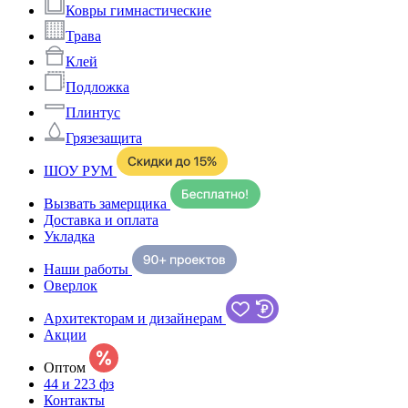
Ковры гимнастические
Трава
Клей
Подложка
Плинтус
Грязезащита
ШОУ РУМ
Вызвать замерщика
Доставка и оплата
Укладка
Наши работы
Оверлок
Архитекторам и дизайнерам
Акции
Оптом
44 и 223 фз
Контакты