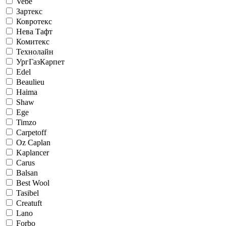
Vebe
Зартекс
Ковротекс
Нева Тафт
Комитекс
Технолайн
УргГазКарпет
Edel
Beaulieu
Haima
Shaw
Ege
Timzo
Carpetoff
Oz Caplan
Kaplancer
Carus
Balsan
Best Wool
Tasibel
Creatuft
Lano
Forbo