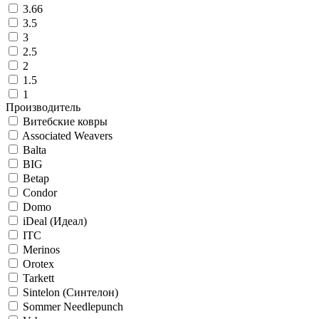
3.66
3.5
3
2.5
2
1.5
1
Производитель
Витебские ковры
Associated Weavers
Balta
BIG
Betap
Condor
Domo
iDeal (Идеал)
ITC
Merinos
Orotex
Tarkett
Sintelon (Синтелон)
Sommer Needlepunch