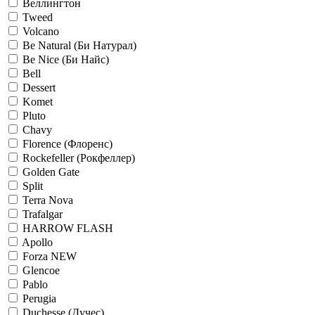
Веллингтон
Tweed
Volcano
Be Natural (Би Натурал)
Be Nice (Би Найс)
Bell
Dessert
Komet
Pluto
Chavy
Florence (Флоренс)
Rockefeller (Рокфеллер)
Golden Gate
Split
Terra Nova
Trafalgar
HARROW FLASH
Apollo
Forza NEW
Glencoe
Pablo
Perugia
Duchesse (Дучес)