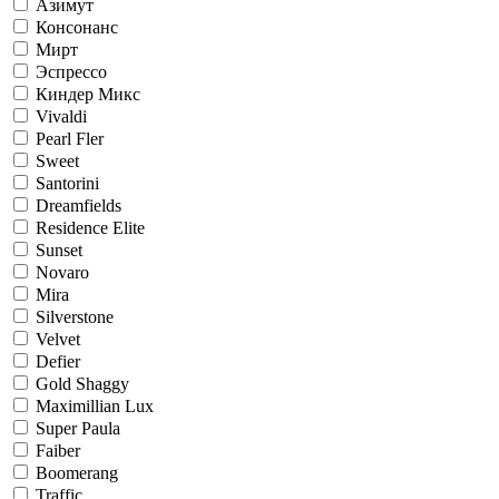
Азимут
Консонанс
Мирт
Эспрессо
Киндер Микс
Vivaldi
Pearl Fler
Sweet
Santorini
Dreamfields
Residence Elite
Sunset
Novaro
Mira
Silverstone
Velvet
Defier
Gold Shaggy
Maximillian Lux
Super Paula
Faiber
Boomerang
Traffic