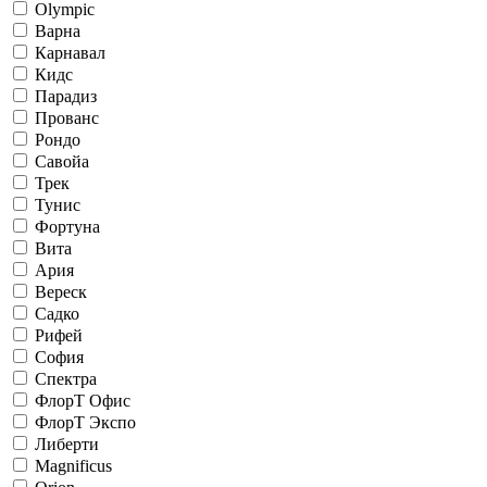
Olympic
Варна
Карнавал
Кидс
Парадиз
Прованс
Рондо
Савойа
Трек
Тунис
Фортуна
Вита
Ария
Вереск
Садко
Рифей
София
Спектра
ФлорТ Офис
ФлорТ Экспо
Либерти
Magnificus