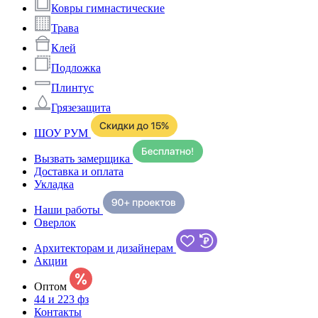
Ковры гимнастические
Трава
Клей
Подложка
Плинтус
Грязезащита
ШОУ РУМ
Вызвать замерщика
Доставка и оплата
Укладка
Наши работы
Оверлок
Архитекторам и дизайнерам
Акции
Оптом
44 и 223 фз
Контакты