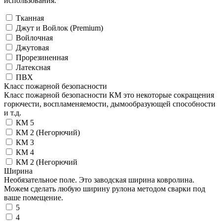
использования.
Тканная
Джут и Войлок (Premium)
Войлочная
Джутовая
Прорезиненная
Латексная
ПВХ
Класс пожарной безопасности
Класс пожарной безопасности КМ это некоторые сокращения
горючести, воспламеняемости, дымообразующей способности
и т.д.
КМ 5
КМ 2 (Негорючий)
КМ 3
КМ 4
КМ 2 (Негорючий
Ширина
Необязательное поле. Это заводская ширина ковролина.
Можем сделать любую ширину рулона методом сварки под
ваше помещение.
5
4