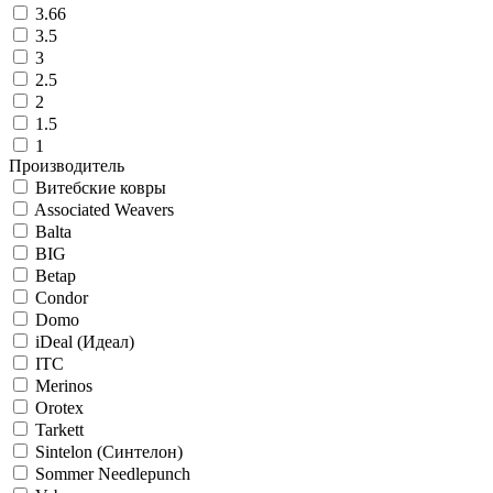
3.66
3.5
3
2.5
2
1.5
1
Производитель
Витебские ковры
Associated Weavers
Balta
BIG
Betap
Condor
Domo
iDeal (Идеал)
ITC
Merinos
Orotex
Tarkett
Sintelon (Синтелон)
Sommer Needlepunch