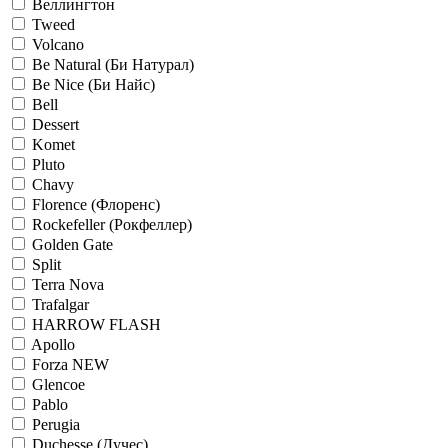
Веллингтон
Tweed
Volcano
Be Natural (Би Натурал)
Be Nice (Би Найс)
Bell
Dessert
Komet
Pluto
Chavy
Florence (Флоренс)
Rockefeller (Рокфеллер)
Golden Gate
Split
Terra Nova
Trafalgar
HARROW FLASH
Apollo
Forza NEW
Glencoe
Pablo
Perugia
Duchesse (Дучес)