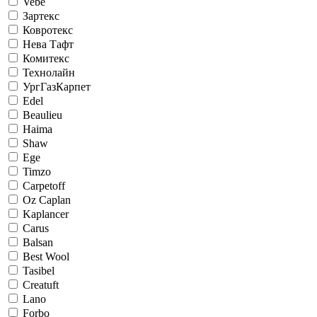
Vebe
Зартекс
Ковротекс
Нева Тафт
Комитекс
Технолайн
УргГазКарпет
Edel
Beaulieu
Haima
Shaw
Ege
Timzo
Carpetoff
Oz Caplan
Kaplancer
Carus
Balsan
Best Wool
Tasibel
Creatuft
Lano
Forbo