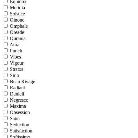
Equinox
Meridia
Solstice
Oinone
Omphale
Oreade
Ourania
Aura
Punch
Vibes
Vigour
Stratos
Sirio
Beau Rivage
Radiant
Danieli
Negresco
Maxima
Obsession
Satin
Seduction
Satisfaction
Softissimo