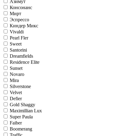
Азимут
Консонанс
Мирт
Эспрессо
Киндер Микс
Vivaldi
Pearl Fler
Sweet
Santorini
Dreamfields
Residence Elite
Sunset
Novaro
Mira
Silverstone
Velvet
Defier
Gold Shaggy
Maximillian Lux
Super Paula
Faiber
Boomerang
Traffic