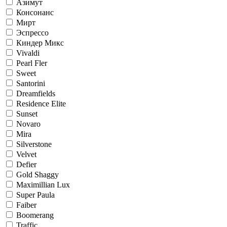
Азимут
Консонанс
Мирт
Эспрессо
Киндер Микс
Vivaldi
Pearl Fler
Sweet
Santorini
Dreamfields
Residence Elite
Sunset
Novaro
Mira
Silverstone
Velvet
Defier
Gold Shaggy
Maximillian Lux
Super Paula
Faiber
Boomerang
Traffic