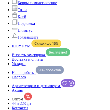
Ковры гимнастические
Трава
Клей
Подложка
Плинтус
Грязезащита
ШОУ РУМ
Вызвать замерщика
Доставка и оплата
Укладка
Наши работы
Оверлок
Архитекторам и дизайнерам
Акции
Оптом
44 и 223 фз
Контакты