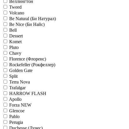
Веллингтон
Tweed
Volcano
Be Natural (Би Натурал)
Be Nice (Би Найс)
Bell
Dessert
Komet
Pluto
Chavy
Florence (Флоренс)
Rockefeller (Рокфеллер)
Golden Gate
Split
Terra Nova
Trafalgar
HARROW FLASH
Apollo
Forza NEW
Glencoe
Pablo
Perugia
Duchesse (Дучес)