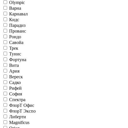
Olympic
Варна
Карнавал
Кидс
Парадиз
Прованс
Рондо
Савойа
Трек
Тунис
Фортуна
Вита
Ария
Вереск
Садко
Рифей
София
Спектра
ФлорТ Офис
ФлорТ Экспо
Либерти
Magnificus