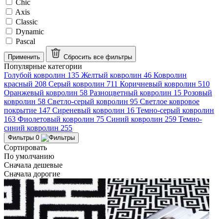
Chic
Axis
Classic
Dynamic
Pascal
Применить
Сбросить все
фильтры
Популярные категории
Голубой ковролин
135
Желтый ковролин
46
Ковролин
красный
208
Серый ковролин
711
Коричневый ковролин
510
Оранжевый ковролин
58
Разноцветный ковролин
15
Розовый
ковролин
58
Светло-серый ковролин
95
Светлое ковровое
покрытие
147
Сиреневый ковролин
16
Темно-серый ковролин
163
Фиолетовый ковролин
75
Синий ковролин
259
Темно-
синий ковролин
255
Фильтры
0
Сортировать
По умолчанию
Сначала дешевые
Сначала дорогие