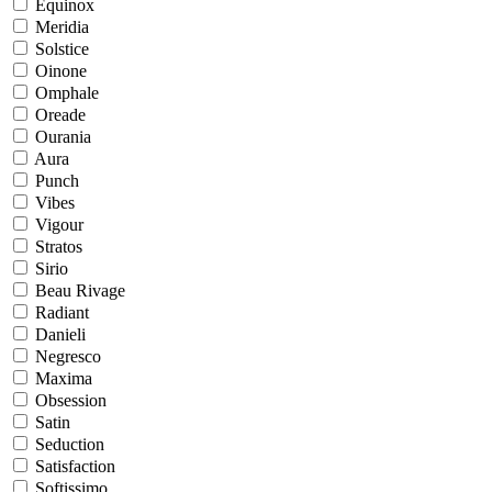
Equinox
Meridia
Solstice
Oinone
Omphale
Oreade
Ourania
Aura
Punch
Vibes
Vigour
Stratos
Sirio
Beau Rivage
Radiant
Danieli
Negresco
Maxima
Obsession
Satin
Seduction
Satisfaction
Softissimo