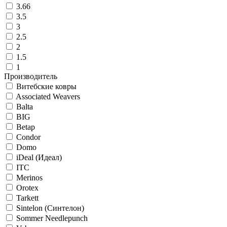
3.66
3.5
3
2.5
2
1.5
1
Производитель
Витебские ковры
Associated Weavers
Balta
BIG
Betap
Condor
Domo
iDeal (Идеал)
ITC
Merinos
Orotex
Tarkett
Sintelon (Синтелон)
Sommer Needlepunch