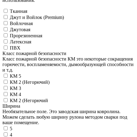
использования.
Тканная
Джут и Войлок (Premium)
Войлочная
Джутовая
Прорезиненная
Латексная
ПВХ
Класс пожарной безопасности
Класс пожарной безопасности КМ это некоторые сокращения
горючести, воспламеняемости, дымообразующей способности
и т.д.
КМ 5
КМ 2 (Негорючий)
КМ 3
КМ 4
КМ 2 (Негорючий
Ширина
Необязательное поле. Это заводская ширина ковролина.
Можем сделать любую ширину рулона методом сварки под
ваше помещение.
5
4