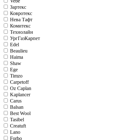
Vebe
Зартекс
Ковротекс
Нева Тафт
Комитекс
Технолайн
УргГазКарпет
Edel
Beaulieu
Haima
Shaw
Ege
Timzo
Carpetoff
Oz Caplan
Kaplancer
Carus
Balsan
Best Wool
Tasibel
Creatuft
Lano
Forbo