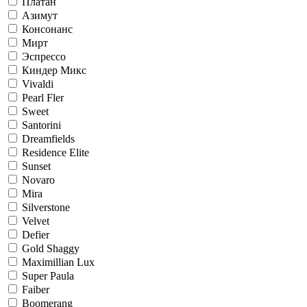
Платан
Азимут
Консонанс
Мирт
Эспрессо
Киндер Микс
Vivaldi
Pearl Fler
Sweet
Santorini
Dreamfields
Residence Elite
Sunset
Novaro
Mira
Silverstone
Velvet
Defier
Gold Shaggy
Maximillian Lux
Super Paula
Faiber
Boomerang