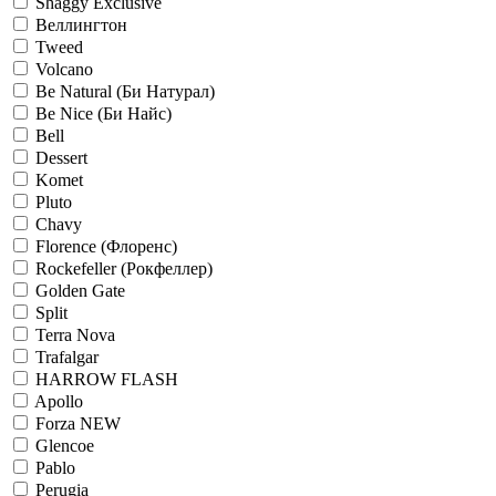
Shaggy Exclusive
Веллингтон
Tweed
Volcano
Be Natural (Би Натурал)
Be Nice (Би Найс)
Bell
Dessert
Komet
Pluto
Chavy
Florence (Флоренс)
Rockefeller (Рокфеллер)
Golden Gate
Split
Terra Nova
Trafalgar
HARROW FLASH
Apollo
Forza NEW
Glencoe
Pablo
Perugia