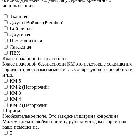
основы. Дешевые модели для умеренно временного
использования.
Тканная
Джут и Войлок (Premium)
Войлочная
Джутовая
Прорезиненная
Латексная
ПВХ
Класс пожарной безопасности
Класс пожарной безопасности КМ это некоторые сокращения
горючести, воспламеняемости, дымообразующей способности
и т.д.
КМ 5
КМ 2 (Негорючий)
КМ 3
КМ 4
КМ 2 (Негорючий
Ширина
Необязательное поле. Это заводская ширина ковролина.
Можем сделать любую ширину рулона методом сварки под
ваше помещение.
5