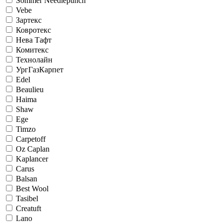
Sommer Needlepunch
Vebe
Зартекс
Ковротекс
Нева Тафт
Комитекс
Технолайн
УргГазКарпет
Edel
Beaulieu
Haima
Shaw
Ege
Timzo
Carpetoff
Oz Caplan
Kaplancer
Carus
Balsan
Best Wool
Tasibel
Creatuft
Lano