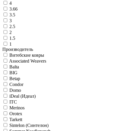
4
3.66
3.5
3
2.5
2
1.5
1
Производитель
Витебские ковры
Associated Weavers
Balta
BIG
Betap
Condor
Domo
iDeal (Идеал)
ITC
Merinos
Orotex
Tarkett
Sintelon (Синтелон)