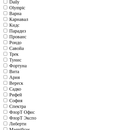
Daily
Olympic
Варна
Карнавал
Кидс
Парадиз
Прованс
Рондо
Савойа
Трек
Тунис
Фортуна
Вита
Ария
Вереск
Садко
Рифей
София
Спектра
ФлорТ Офис
ФлорТ Экспо
Либерти
Magnificus