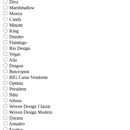
Diva
Marshmallow
Monza
Candy
Minotti
King
Dundee
Flamingo
Rio Design
Vegas
Alia
Dragon
Виктория
BIG Carus Vendome
Optima
President
Blitz
Altona
Woven Design Classic
Woven Design Modern
Durana
Amadeo
Evolve