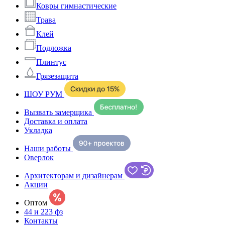
Ковры гимнастические
Трава
Клей
Подложка
Плинтус
Грязезащита
ШОУ РУМ
Вызвать замерщика
Доставка и оплата
Укладка
Наши работы
Оверлок
Архитекторам и дизайнерам
Акции
Оптом
44 и 223 фз
Контакты