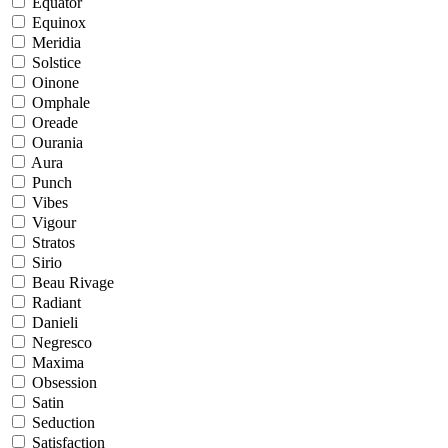
Equator
Equinox
Meridia
Solstice
Oinone
Omphale
Oreade
Ourania
Aura
Punch
Vibes
Vigour
Stratos
Sirio
Beau Rivage
Radiant
Danieli
Negresco
Maxima
Obsession
Satin
Seduction
Satisfaction