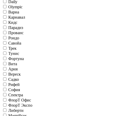
Daily
Olympic
Варна
Карнавал
Кидс
Парадиз
Прованс
Рондо
Савойа
Трек
Тунис
Фортуна
Вита
Ария
Вереск
Садко
Рифей
София
Спектра
ФлорТ Офис
ФлорТ Экспо
Либерти
Magnificus