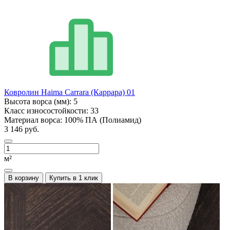
Ковролин Haima Carrara (Каррара) 01
Высота ворса (мм):
5
Класс износостойкости:
33
Материал ворса:
100% ПА (Полиамид)
3 146 руб.
м²
В корзину
Купить в 1 клик