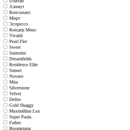
Платан
Азимут
Консонанс
Мирт
Эспрессо
Киндер Микс
Vivaldi
Pearl Fler
Sweet
Santorini
Dreamfields
Residence Elite
Sunset
Novaro
Mira
Silverstone
Velvet
Defier
Gold Shaggy
Maximillian Lux
Super Paula
Faiber
Boomerang