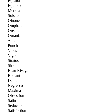
Equator
Equinox
Meridia
Solstice
Oinone
Omphale
Oreade
Ourania
Aura
Punch
Vibes
Vigour
Stratos
Sirio
Beau Rivage
Radiant
Danieli
Negresco
Maxima
Obsession
Satin
Seduction
Satisfaction