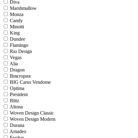
Diva
Marshmallow
Monza
Candy
Minotti
King
Dundee
Flamingo
Rio Design
Vegas
Alia
Dragon
Виктория
BIG Carus Vendome
Optima
President
Blitz
Altona
Woven Design Classic
Woven Design Modern
Durana
Amadeo
Evolve