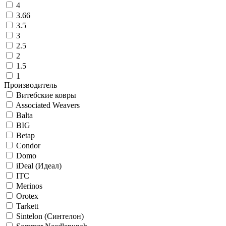
4
3.66
3.5
3
2.5
2
1.5
1
Производитель
Витебские ковры
Associated Weavers
Balta
BIG
Betap
Condor
Domo
iDeal (Идеал)
ITC
Merinos
Orotex
Tarkett
Sintelon (Синтелон)