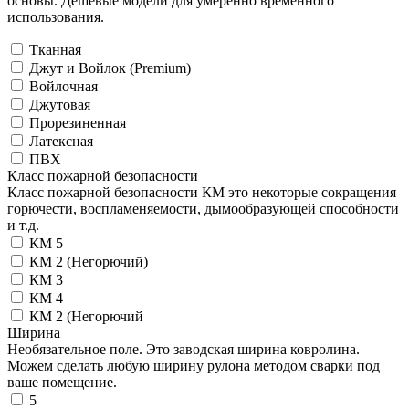
основы. Дешевые модели для умеренно временного
использования.
Тканная
Джут и Войлок (Premium)
Войлочная
Джутовая
Прорезиненная
Латексная
ПВХ
Класс пожарной безопасности
Класс пожарной безопасности КМ это некоторые сокращения
горючести, воспламеняемости, дымообразующей способности
и т.д.
КМ 5
КМ 2 (Негорючий)
КМ 3
КМ 4
КМ 2 (Негорючий
Ширина
Необязательное поле. Это заводская ширина ковролина.
Можем сделать любую ширину рулона методом сварки под
ваше помещение.
5