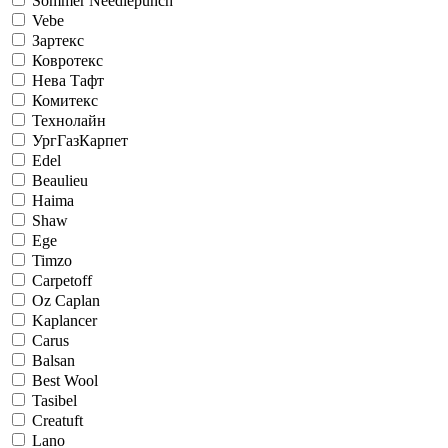
Sommer Needlepunch
Vebe
Зартекс
Ковротекс
Нева Тафт
Комитекс
Технолайн
УргГазКарпет
Edel
Beaulieu
Haima
Shaw
Ege
Timzo
Carpetoff
Oz Caplan
Kaplancer
Carus
Balsan
Best Wool
Tasibel
Creatuft
Lano