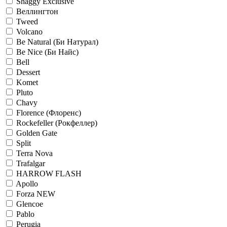
Shaggy Exclusive
Веллингтон
Tweed
Volcano
Be Natural (Би Натурал)
Be Nice (Би Найс)
Bell
Dessert
Komet
Pluto
Chavy
Florence (Флоренс)
Rockefeller (Рокфеллер)
Golden Gate
Split
Terra Nova
Trafalgar
HARROW FLASH
Apollo
Forza NEW
Glencoe
Pablo
Perugia