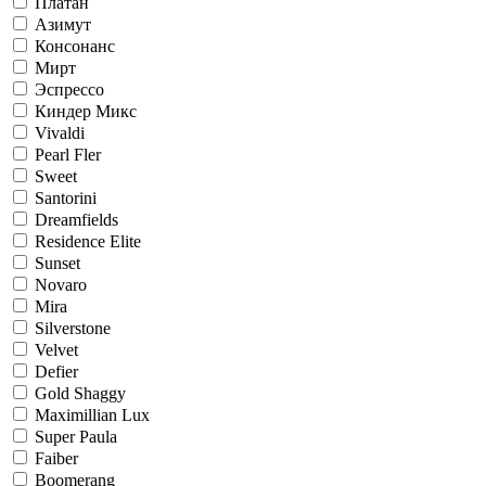
Платан
Азимут
Консонанс
Мирт
Эспрессо
Киндер Микс
Vivaldi
Pearl Fler
Sweet
Santorini
Dreamfields
Residence Elite
Sunset
Novaro
Mira
Silverstone
Velvet
Defier
Gold Shaggy
Maximillian Lux
Super Paula
Faiber
Boomerang