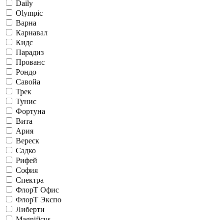
Daily
Olympic
Варна
Карнавал
Кидс
Парадиз
Прованс
Рондо
Савойа
Трек
Тунис
Фортуна
Вита
Ария
Вереск
Садко
Рифей
София
Спектра
ФлорТ Офис
ФлорТ Экспо
Либерти
Magnificus