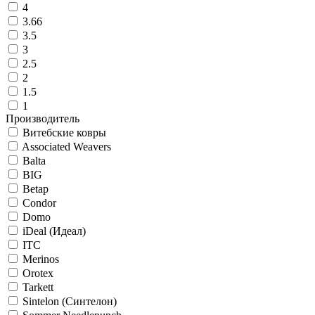
4
3.66
3.5
3
2.5
2
1.5
1
Производитель
Витебские ковры
Associated Weavers
Balta
BIG
Betap
Condor
Domo
iDeal (Идеал)
ITC
Merinos
Orotex
Tarkett
Sintelon (Синтелон)