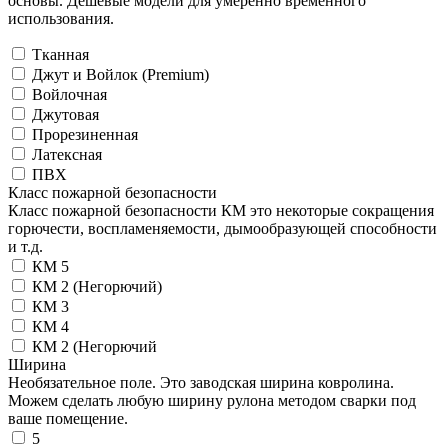
основы. Дешевые модели для умеренно временного
использования.
Тканная
Джут и Войлок (Premium)
Войлочная
Джутовая
Прорезиненная
Латексная
ПВХ
Класс пожарной безопасности
Класс пожарной безопасности КМ это некоторые сокращения
горючести, воспламеняемости, дымообразующей способности
и т.д.
КМ 5
КМ 2 (Негорючий)
КМ 3
КМ 4
КМ 2 (Негорючий
Ширина
Необязательное поле. Это заводская ширина ковролина.
Можем сделать любую ширину рулона методом сварки под
ваше помещение.
5