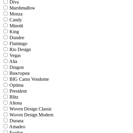
Diva
Marshmallow
Monza
Candy
Minotti
King
Dundee
Flamingo
Rio Design
Vegas
Alia
Dragon
Виктория
BIG Carus Vendome
Optima
President
Blitz
Altona
Woven Design Classic
Woven Design Modern
Durana
Amadeo
Evolve