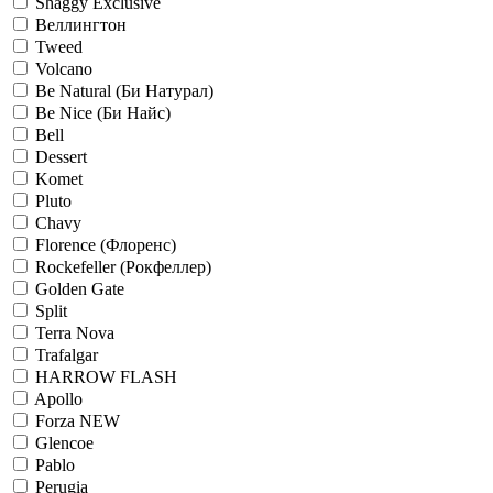
Shaggy Exclusive
Веллингтон
Tweed
Volcano
Be Natural (Би Натурал)
Be Nice (Би Найс)
Bell
Dessert
Komet
Pluto
Chavy
Florence (Флоренс)
Rockefeller (Рокфеллер)
Golden Gate
Split
Terra Nova
Trafalgar
HARROW FLASH
Apollo
Forza NEW
Glencoe
Pablo
Perugia