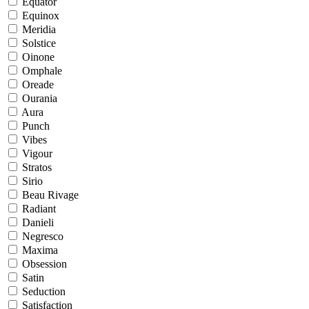
Equator
Equinox
Meridia
Solstice
Oinone
Omphale
Oreade
Ourania
Aura
Punch
Vibes
Vigour
Stratos
Sirio
Beau Rivage
Radiant
Danieli
Negresco
Maxima
Obsession
Satin
Seduction
Satisfaction