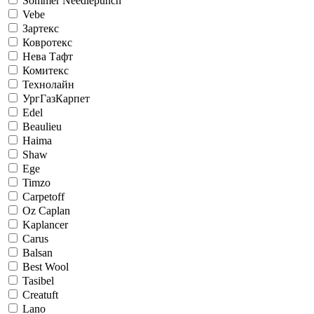
Sommer Needlepunch
Vebe
Зартекс
Ковротекс
Нева Тафт
Комитекс
Технолайн
УргГазКарпет
Edel
Beaulieu
Haima
Shaw
Ege
Timzo
Carpetoff
Oz Caplan
Kaplancer
Carus
Balsan
Best Wool
Tasibel
Creatuft
Lano