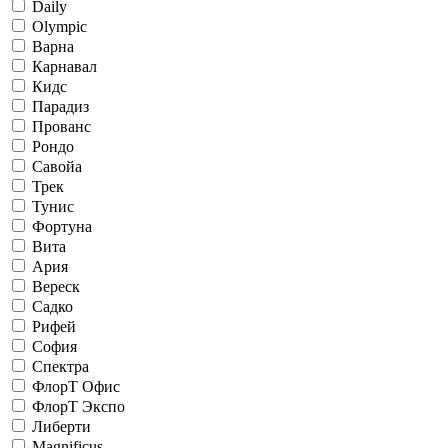
Daily
Olympic
Варна
Карнавал
Кидс
Парадиз
Прованс
Рондо
Савойа
Трек
Тунис
Фортуна
Вита
Ария
Вереск
Садко
Рифей
София
Спектра
ФлорТ Офис
ФлорТ Экспо
Либерти
Magnificus