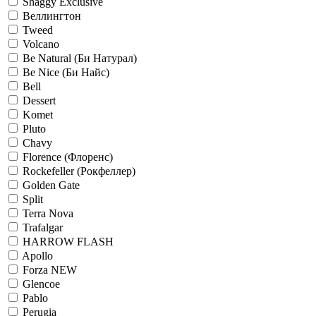
Shaggy Exclusive
Веллингтон
Tweed
Volcano
Be Natural (Би Натурал)
Be Nice (Би Найс)
Bell
Dessert
Komet
Pluto
Chavy
Florence (Флоренс)
Rockefeller (Рокфеллер)
Golden Gate
Split
Terra Nova
Trafalgar
HARROW FLASH
Apollo
Forza NEW
Glencoe
Pablo
Perugia