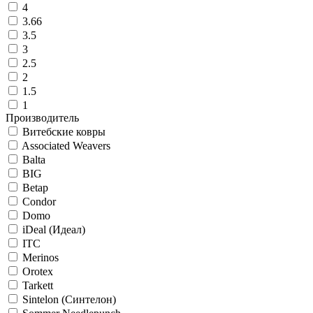
4
3.66
3.5
3
2.5
2
1.5
1
Производитель
Витебские ковры
Associated Weavers
Balta
BIG
Betap
Condor
Domo
iDeal (Идеал)
ITC
Merinos
Orotex
Tarkett
Sintelon (Синтелон)