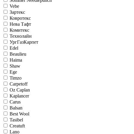
Sommer Needlepunch
Vebe
Зартекс
Ковротекс
Нева Тафт
Комитекс
Технолайн
УргГазКарпет
Edel
Beaulieu
Haima
Shaw
Ege
Timzo
Carpetoff
Oz Caplan
Kaplancer
Carus
Balsan
Best Wool
Tasibel
Creatuft
Lano