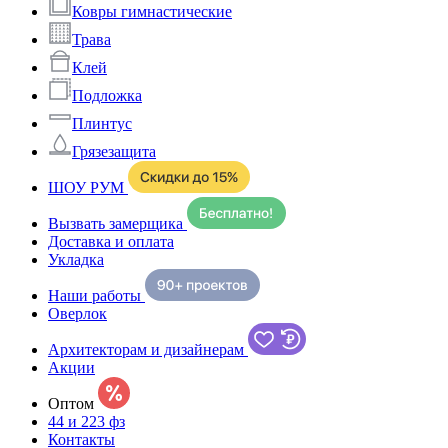
Ковры гимнастические
Трава
Клей
Подложка
Плинтус
Грязезащита
ШОУ РУМ
Вызвать замерщика
Доставка и оплата
Укладка
Наши работы
Оверлок
Архитекторам и дизайнерам
Акции
Оптом
44 и 223 фз
Контакты