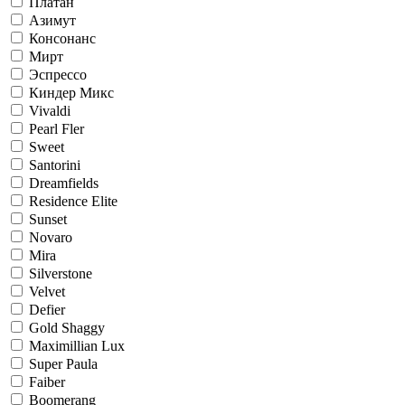
Платан
Азимут
Консонанс
Мирт
Эспрессо
Киндер Микс
Vivaldi
Pearl Fler
Sweet
Santorini
Dreamfields
Residence Elite
Sunset
Novaro
Mira
Silverstone
Velvet
Defier
Gold Shaggy
Maximillian Lux
Super Paula
Faiber
Boomerang