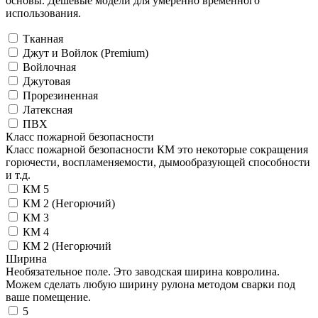
основы. Дешевые модели для умеренно временного
использования.
Тканная
Джут и Войлок (Premium)
Войлочная
Джутовая
Прорезиненная
Латексная
ПВХ
Класс пожарной безопасности
Класс пожарной безопасности КМ это некоторые сокращения
горючести, воспламеняемости, дымообразующей способности
и т.д.
КМ 5
КМ 2 (Негорючий)
КМ 3
КМ 4
КМ 2 (Негорючий
Ширина
Необязательное поле. Это заводская ширина ковролина.
Можем сделать любую ширину рулона методом сварки под
ваше помещение.
5