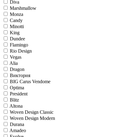
Diva
Marshmallow
Monza
Candy
Minotti
King
Dundee
Flamingo
Rio Design
Vegas
Alia
Dragon
Виктория
BIG Carus Vendome
Optima
President
Blitz
Altona
Woven Design Classic
Woven Design Modern
Durana
Amadeo
Evolve