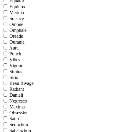
Equator
Equinox
Meridia
Solstice
Oinone
Omphale
Oreade
Ourania
Aura
Punch
Vibes
Vigour
Stratos
Sirio
Beau Rivage
Radiant
Danieli
Negresco
Maxima
Obsession
Satin
Seduction
Satisfaction