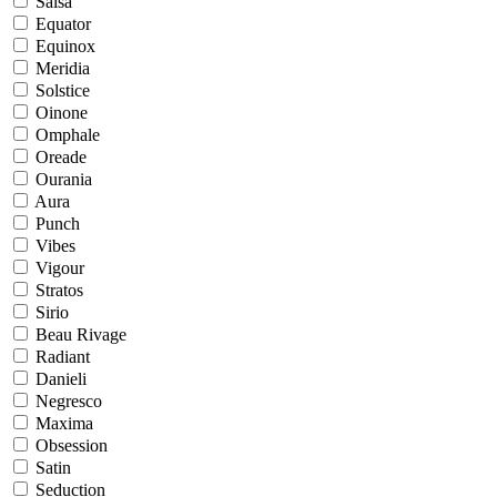
Salsa
Equator
Equinox
Meridia
Solstice
Oinone
Omphale
Oreade
Ourania
Aura
Punch
Vibes
Vigour
Stratos
Sirio
Beau Rivage
Radiant
Danieli
Negresco
Maxima
Obsession
Satin
Seduction