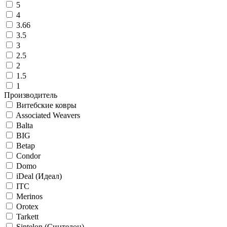
5
4
3.66
3.5
3
2.5
2
1.5
1
Производитель
Витебские ковры
Associated Weavers
Balta
BIG
Betap
Condor
Domo
iDeal (Идеал)
ITC
Merinos
Orotex
Tarkett
Sintelon (Синтелон)