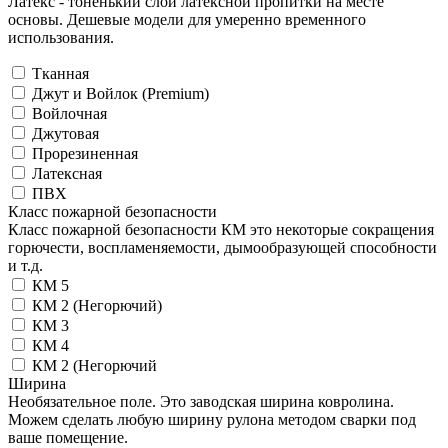
Латекс - тоненький слой латексной пропитки на месте
основы. Дешевые модели для умеренно временного
использования.
Тканная
Джут и Войлок (Premium)
Войлочная
Джутовая
Прорезиненная
Латексная
ПВХ
Класс пожарной безопасности
Класс пожарной безопасности КМ это некоторые сокращения
горючести, воспламеняемости, дымообразующей способности
и т.д.
КМ 5
КМ 2 (Негорючий)
КМ 3
КМ 4
КМ 2 (Негорючий
Ширина
Необязательное поле. Это заводская ширина ковролина.
Можем сделать любую ширину рулона методом сварки под
ваше помещение.