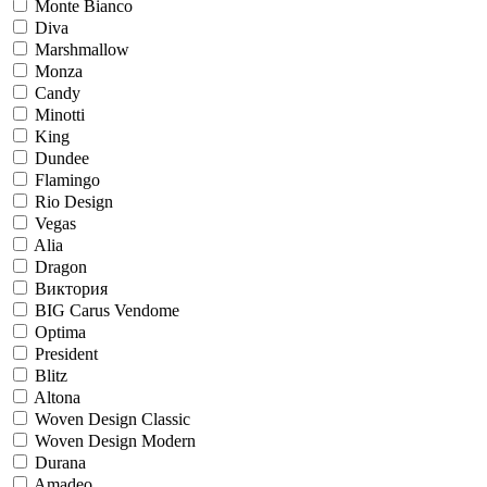
Monte Bianco
Diva
Marshmallow
Monza
Candy
Minotti
King
Dundee
Flamingo
Rio Design
Vegas
Alia
Dragon
Виктория
BIG Carus Vendome
Optima
President
Blitz
Altona
Woven Design Classic
Woven Design Modern
Durana
Amadeo