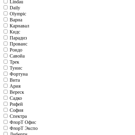
Lindau
Daily
Olympic
Варна
Карнавал
Кидс
Парадиз
Прованс
Рондо
Савойа
Трек
Тунис
Фортуна
Вита
Ария
Вереск
Садко
Рифей
София
Спектра
ФлорТ Офис
ФлорТ Экспо
Либерти