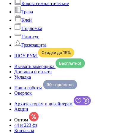
Ковры гимнастические
Трава
Клей
Подложка
Плинтус
Грязезащита
ШОУ РУМ
Вызвать замерщика
Доставка и оплата
Укладка
Наши работы
Оверлок
Архитекторам и дизайнерам
Акции
Оптом
44 и 223 фз
Контакты