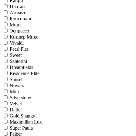
Капри
Платан
Азимут
Консонанс
Мирт
Эспрессо
Киндер Микс
Vivaldi
Pearl Fler
Sweet
Santorini
Dreamfields
Residence Elite
Sunset
Novaro
Mira
Silverstone
Velvet
Defier
Gold Shaggy
Maximillian Lux
Super Paula
Faiber