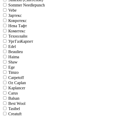
Sommer Needlepunch
Vebe
Зартекс
Ковротекс
Нева Тафт
Комитекс
Технолайн
УргГазКарпет
Edel
Beaulieu
Haima
Shaw
Ege
Timzo
Carpetoff
Oz Caplan
Kaplancer
Carus
Balsan
Best Wool
Tasibel
Creatuft