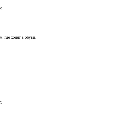
о.
 где ходят в обуви.
д.