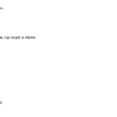
о.
 где ходят в обуви.
д.