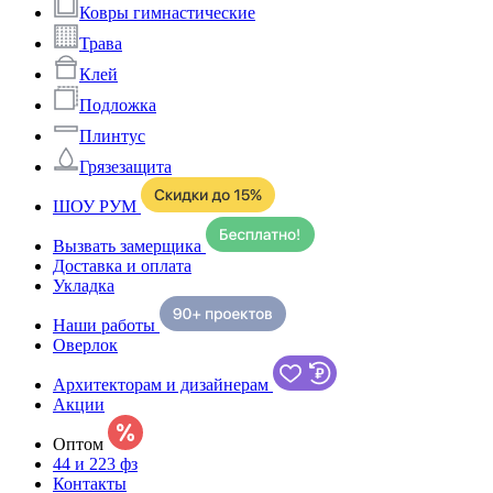
Ковры гимнастические
Трава
Клей
Подложка
Плинтус
Грязезащита
ШОУ РУМ
Вызвать замерщика
Доставка и оплата
Укладка
Наши работы
Оверлок
Архитекторам и дизайнерам
Акции
Оптом
44 и 223 фз
Контакты