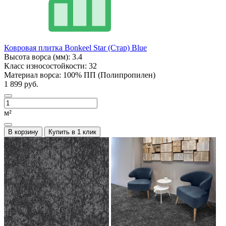
Ковровая плитка Bonkeel Star (Стар) Blue
Высота ворса (мм):
3.4
Класс износостойкости:
32
Материал ворса:
100% ПП (Полипропилен)
1 899 руб.
м²
В корзину
Купить в 1 клик