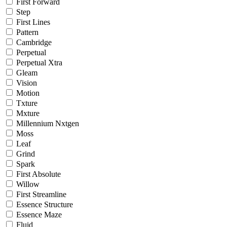
First Forward
Step
First Lines
Pattern
Cambridge
Perpetual
Perpetual Xtra
Gleam
Vision
Motion
Txture
Mxture
Millennium Nxtgen
Moss
Leaf
Grind
Spark
First Absolute
Willow
First Streamline
Essence Structure
Essence Maze
Fluid