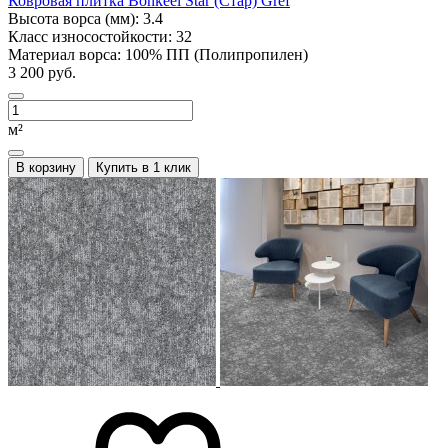
Ковровая плитка Bonkeel Star (Стар) Gref
Высота ворса (мм):
3.4
Класс износостойкости:
32
Материал ворса:
100% ПП (Полипропилен)
3 200 руб.
м²
В корзину
Купить в 1 клик