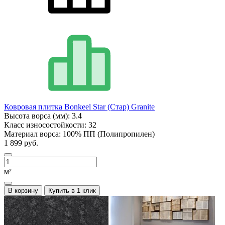
Ковровая плитка Bonkeel Star (Стар) Granite
Высота ворса (мм):
3.4
Класс износостойкости:
32
Материал ворса:
100% ПП (Полипропилен)
1 899 руб.
м²
В корзину
Купить в 1 клик