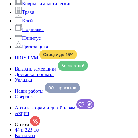
Ковры гимнастические
Трава
Клей
Подложка
Плинтус
Грязезащита
ШОУ РУМ
Вызвать замерщика
Доставка и оплата
Укладка
Наши работы
Оверлок
Архитекторам и дизайнерам
Акции
Оптом
44 и 223 фз
Контакты