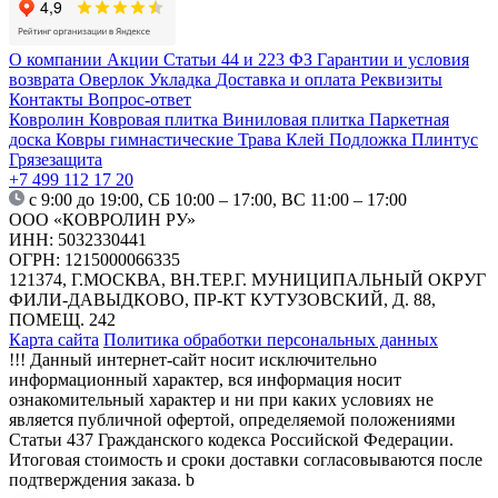
О компании
Акции
Статьи
44 и 223 ФЗ
Гарантии и условия
возврата
Оверлок
Укладка
Доставка и оплата
Реквизиты
Контакты
Вопрос-ответ
Ковролин
Ковровая плитка
Виниловая плитка
Паркетная
доска
Ковры гимнастические
Трава
Клей
Подложка
Плинтус
Грязезащита
+7 499 112 17 20
с 9:00 до 19:00, СБ 10:00 – 17:00, ВС 11:00 – 17:00
ООО «КОВРОЛИН РУ»
ИНН: 5032330441
ОГРН: 1215000066335
121374, Г.МОСКВА, ВН.ТЕР.Г. МУНИЦИПАЛЬНЫЙ ОКРУГ
ФИЛИ-ДАВЫДКОВО, ПР-КТ КУТУЗОВСКИЙ, Д. 88,
ПОМЕЩ. 242
Карта сайта
Политика обработки персональных данных
!!! Данный интернет-сайт носит исключительно
информационный характер, вся информация носит
ознакомительный характер и ни при каких условиях не
является публичной офертой, определяемой положениями
Статьи 437 Гражданского кодекса Российской Федерации.
Итоговая стоимость и сроки доставки согласовываются после
подтверждения заказа. b