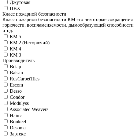
Джутовая
ПВХ
Класс пожарной безопасности
Класс пожарной безопасности КМ это некоторые сокращения
горючести, воспламеняемости, дымообразующей способности
и т.д.
КМ 5
КМ 2 (Негорючий)
КМ 4
КМ 3
Производитель
Betap
Balsan
RusCarpetTiles
Escom
Desso
Condor
Modulyss
Associated Weavers
Haima
Bonkeel
Desoma
Зартекс