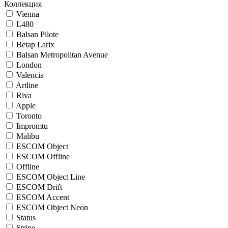
Коллекция
Vienna
L480
Balsan Pilote
Betap Larix
Balsan Metropolitan Avenue
London
Valencia
Artline
Riva
Apple
Toronto
Impromtu
Malibu
ESCOM Object
ESCOM Offline
Offline
ESCOM Object Line
ESCOM Drift
ESCOM Accent
ESCOM Object Neon
Status
Stripe