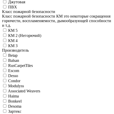
Джутовая
ПВХ
Класс пожарной безопасности
Класс пожарной безопасности КМ это некоторые сокращения
горючести, воспламеняемости, дымообразующей способности
и т.д.
КМ 5
КМ 2 (Негорючий)
КМ 4
КМ 3
Производитель
Betap
Balsan
RusCarpetTiles
Escom
Desso
Condor
Modulyss
Associated Weavers
Haima
Bonkeel
Desoma
Зартекс