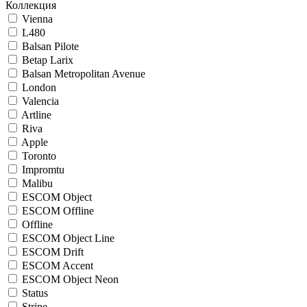
Коллекция
Vienna
L480
Balsan Pilote
Betap Larix
Balsan Metropolitan Avenue
London
Valencia
Artline
Riva
Apple
Toronto
Impromtu
Malibu
ESCOM Object
ESCOM Offline
Offline
ESCOM Object Line
ESCOM Drift
ESCOM Accent
ESCOM Object Neon
Status
Stripe