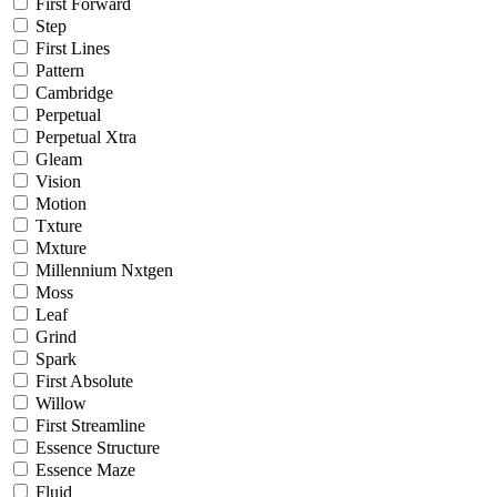
First Forward
Step
First Lines
Pattern
Cambridge
Perpetual
Perpetual Xtra
Gleam
Vision
Motion
Txture
Mxture
Millennium Nxtgen
Moss
Leaf
Grind
Spark
First Absolute
Willow
First Streamline
Essence Structure
Essence Maze
Fluid