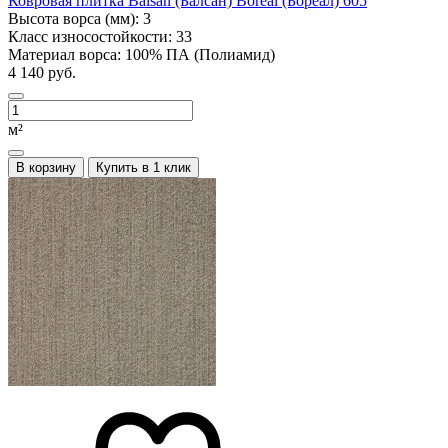
Ковровая плитка Balsan (Балсан) Boreal (Бореал) 605
Высота ворса (мм):
3
Класс износостойкости:
33
Материал ворса:
100% ПА (Полиамид)
4 140 руб.
м²
В корзину
Купить в 1 клик