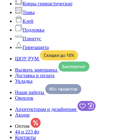
Ковры гимнастические
Трава
Клей
Подложка
Плинтус
Грязезащита
ШОУ РУМ
Вызвать замерщика
Доставка и оплата
Укладка
Наши работы
Оверлок
Архитекторам и дизайнерам
Акции
Оптом
44 и 223 фз
Контакты