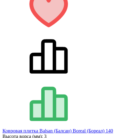
Ковровая плитка Balsan (Балсан) Boreal (Бореал) 140
Высота ворса (мм):
3