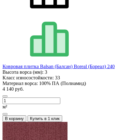
Ковровая плитка Balsan (Балсан) Boreal (Бореал) 240
Высота ворса (мм):
3
Класс износостойкости:
33
Материал ворса:
100% ПА (Полиамид)
4 140 руб.
м²
В корзину
Купить в 1 клик