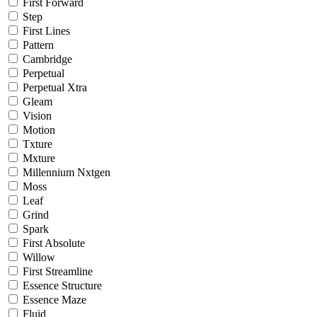
First Forward
Step
First Lines
Pattern
Cambridge
Perpetual
Perpetual Xtra
Gleam
Vision
Motion
Txture
Mxture
Millennium Nxtgen
Moss
Leaf
Grind
Spark
First Absolute
Willow
First Streamline
Essence Structure
Essence Maze
Fluid