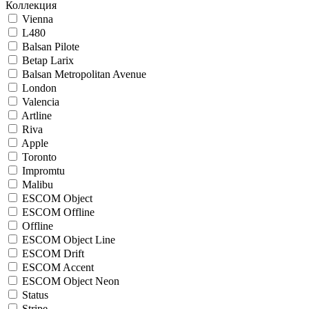
Коллекция
Vienna
L480
Balsan Pilote
Betap Larix
Balsan Metropolitan Avenue
London
Valencia
Artline
Riva
Apple
Toronto
Impromtu
Malibu
ESCOM Object
ESCOM Offline
Offline
ESCOM Object Line
ESCOM Drift
ESCOM Accent
ESCOM Object Neon
Status
Stripe