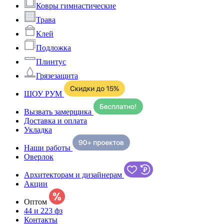
Ковры гимнастические
Трава
Клей
Подложка
Плинтус
Грязезащита
ШОУ РУМ
Вызвать замерщика
Доставка и оплата
Укладка
Наши работы
Оверлок
Архитекторам и дизайнерам
Акции
Оптом
44 и 223 фз
Контакты