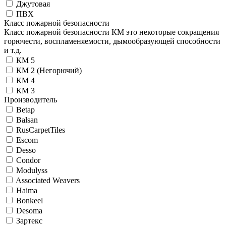
Джутовая
ПВХ
Класс пожарной безопасности
Класс пожарной безопасности КМ это некоторые сокращения
горючести, воспламеняемости, дымообразующей способности
и т.д.
КМ 5
КМ 2 (Негорючий)
КМ 4
КМ 3
Производитель
Betap
Balsan
RusCarpetTiles
Escom
Desso
Condor
Modulyss
Associated Weavers
Haima
Bonkeel
Desoma
Зартекс