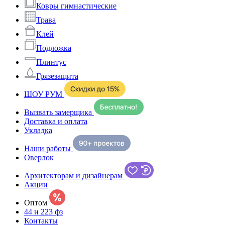
Ковры гимнастические
Трава
Клей
Подложка
Плинтус
Грязезащита
ШОУ РУМ
Вызвать замерщика
Доставка и оплата
Укладка
Наши работы
Оверлок
Архитекторам и дизайнерам
Акции
Оптом
44 и 223 фз
Контакты