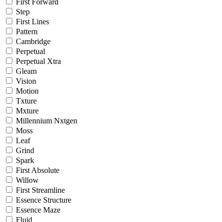
First Forward
Step
First Lines
Pattern
Cambridge
Perpetual
Perpetual Xtra
Gleam
Vision
Motion
Txture
Mxture
Millennium Nxtgen
Moss
Leaf
Grind
Spark
First Absolute
Willow
First Streamline
Essence Structure
Essence Maze
Fluid