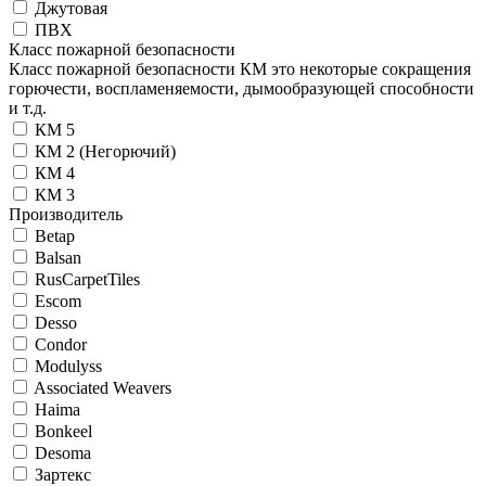
Джутовая
ПВХ
Класс пожарной безопасности
Класс пожарной безопасности КМ это некоторые сокращения
горючести, воспламеняемости, дымообразующей способности
и т.д.
КМ 5
КМ 2 (Негорючий)
КМ 4
КМ 3
Производитель
Betap
Balsan
RusCarpetTiles
Escom
Desso
Condor
Modulyss
Associated Weavers
Haima
Bonkeel
Desoma
Зартекс