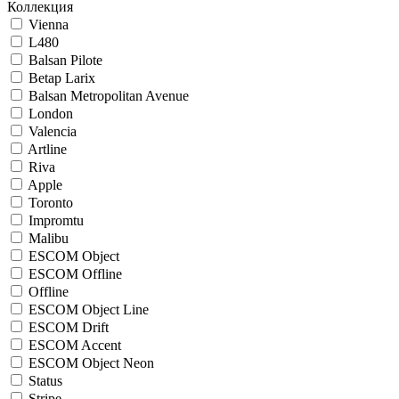
Коллекция
Vienna
L480
Balsan Pilote
Betap Larix
Balsan Metropolitan Avenue
London
Valencia
Artline
Riva
Apple
Toronto
Impromtu
Malibu
ESCOM Object
ESCOM Offline
Offline
ESCOM Object Line
ESCOM Drift
ESCOM Accent
ESCOM Object Neon
Status
Stripe