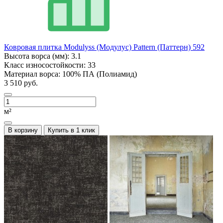
Ковровая плитка Modulyss (Модулус) Pattern (Паттерн) 592
Высота ворса (мм):
3.1
Класс износостойкости:
33
Материал ворса:
100% ПА (Полиамид)
3 510 руб.
м²
В корзину
Купить в 1 клик