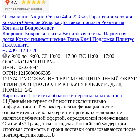
О компании
Акции
Статьи
44 и 223 ФЗ
Гарантии и условия
возврата
Оверлок
Укладка
Доставка и оплата
Реквизиты
Контакты
Вопрос-ответ
Ковролин
Ковровая плитка
Виниловая плитка
Паркетная
доска
Ковры гимнастические
Трава
Клей
Подложка
Плинтус
Грязезащита
+7 499 112 17 20
с 9:00 до 19:00, СБ 10:00 – 17:00, ВС 11:00 – 17:00
ООО «КОВРОЛИН РУ»
ИНН: 5032330441
ОГРН: 1215000066335
121374, Г.МОСКВА, ВН.ТЕР.Г. МУНИЦИПАЛЬНЫЙ ОКРУГ
ФИЛИ-ДАВЫДКОВО, ПР-КТ КУТУЗОВСКИЙ, Д. 88,
ПОМЕЩ. 242
Карта сайта
Политика обработки персональных данных
!!! Данный интернет-сайт носит исключительно
информационный характер, вся информация носит
ознакомительный характер и ни при каких условиях не
является публичной офертой, определяемой положениями
Статьи 437 Гражданского кодекса Российской Федерации.
Итоговая стоимость и сроки доставки согласовываются после
подтверждения заказа. b