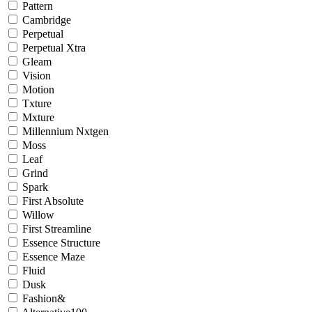
Pattern
Cambridge
Perpetual
Perpetual Xtra
Gleam
Vision
Motion
Txture
Mxture
Millennium Nxtgen
Moss
Leaf
Grind
Spark
First Absolute
Willow
First Streamline
Essence Structure
Essence Maze
Fluid
Dusk
Fashion&