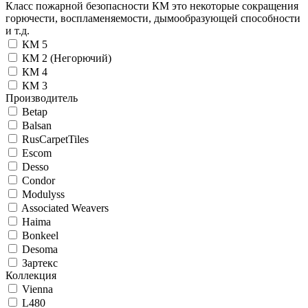
Класс пожарной безопасности КМ это некоторые сокращения
горючести, воспламеняемости, дымообразующей способности
и т.д.
КМ 5
КМ 2 (Негорючий)
КМ 4
КМ 3
Производитель
Betap
Balsan
RusCarpetTiles
Escom
Desso
Condor
Modulyss
Associated Weavers
Haima
Bonkeel
Desoma
Зартекс
Коллекция
Vienna
L480