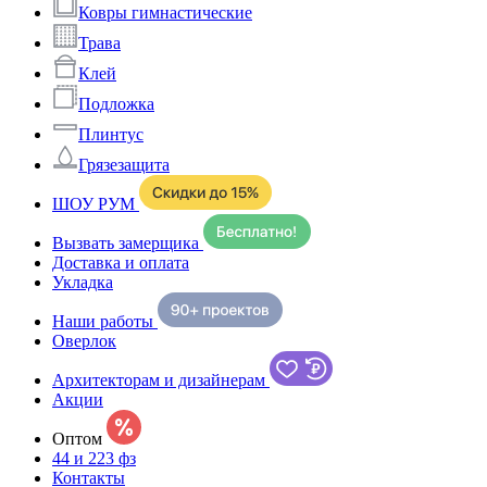
Ковры гимнастические
Трава
Клей
Подложка
Плинтус
Грязезащита
ШОУ РУМ
Вызвать замерщика
Доставка и оплата
Укладка
Наши работы
Оверлок
Архитекторам и дизайнерам
Акции
Оптом
44 и 223 фз
Контакты