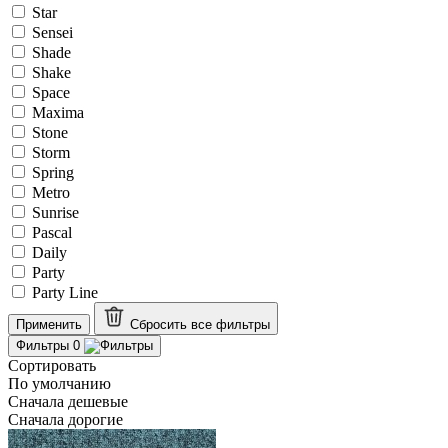
Star
Sensei
Shade
Shake
Space
Maxima
Stone
Storm
Spring
Metro
Sunrise
Pascal
Daily
Party
Party Line
Применить
Сбросить все
фильтры
Фильтры
0
Сортировать
По умолчанию
Сначала дешевые
Сначала дорогие