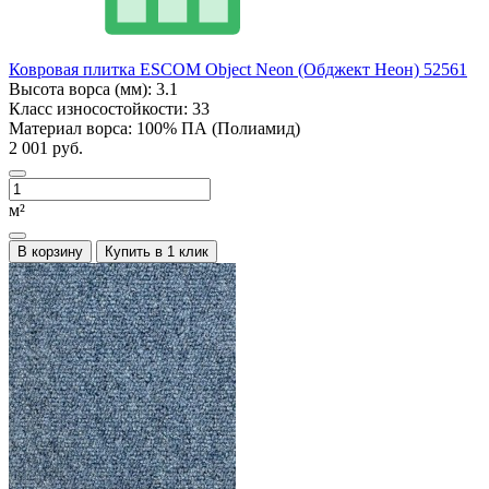
Ковровая плитка ESCOM Object Neon (Обджект Неон) 52561
Высота ворса (мм):
3.1
Класс износостойкости:
33
Материал ворса:
100% ПА (Полиамид)
2 001 руб.
м²
В корзину
Купить в 1 клик