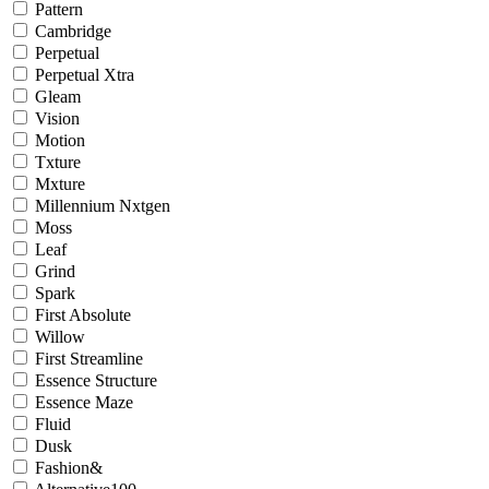
Pattern
Cambridge
Perpetual
Perpetual Xtra
Gleam
Vision
Motion
Txture
Mxture
Millennium Nxtgen
Moss
Leaf
Grind
Spark
First Absolute
Willow
First Streamline
Essence Structure
Essence Maze
Fluid
Dusk
Fashion&