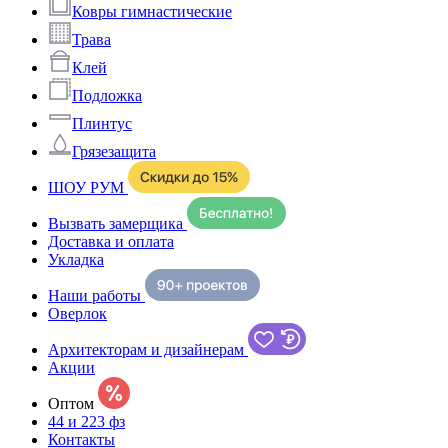
Ковры гимнастические
Трава
Клей
Подложка
Плинтус
Грязезащита
ШОУ РУМ
Вызвать замерщика
Доставка и оплата
Укладка
Наши работы
Оверлок
Архитекторам и дизайнерам
Акции
Оптом
44 и 223 фз
Контакты