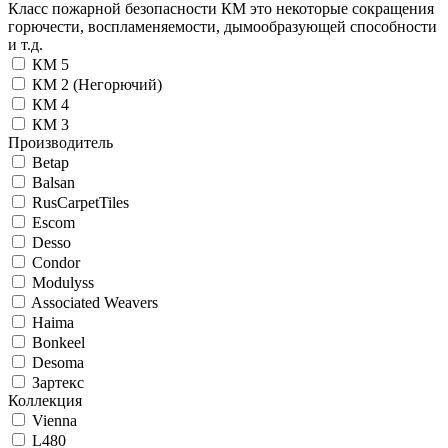
Класс пожарной безопасности КМ это некоторые сокращения
горючести, воспламеняемости, дымообразующей способности
и т.д.
КМ 5
КМ 2 (Негорючий)
КМ 4
КМ 3
Производитель
Betap
Balsan
RusCarpetTiles
Escom
Desso
Condor
Modulyss
Associated Weavers
Haima
Bonkeel
Desoma
Зартекс
Коллекция
Vienna
L480