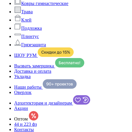
Ковры гимнастические
Трава
Клей
Подложка
Плинтус
Грязезащита
ШОУ РУМ
Вызвать замерщика
Доставка и оплата
Укладка
Наши работы
Оверлок
Архитекторам и дизайнерам
Акции
Оптом
44 и 223 фз
Контакты