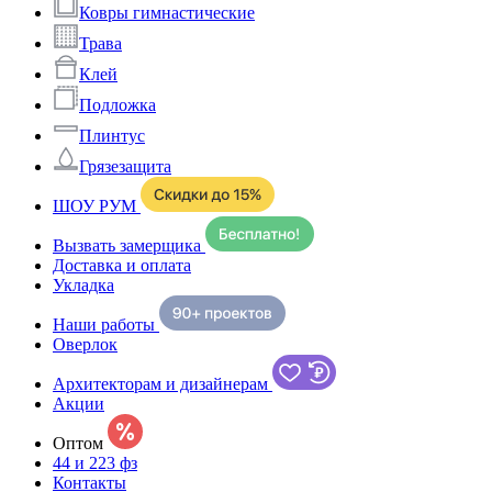
Ковры гимнастические
Трава
Клей
Подложка
Плинтус
Грязезащита
ШОУ РУМ
Вызвать замерщика
Доставка и оплата
Укладка
Наши работы
Оверлок
Архитекторам и дизайнерам
Акции
Оптом
44 и 223 фз
Контакты