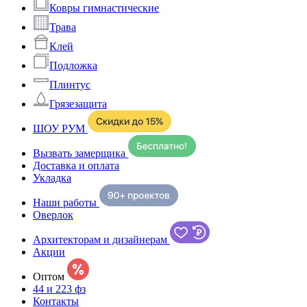
Ковры гимнастические
Трава
Клей
Подложка
Плинтус
Грязезащита
ШОУ РУМ
Вызвать замерщика
Доставка и оплата
Укладка
Наши работы
Оверлок
Архитекторам и дизайнерам
Акции
Оптом
44 и 223 фз
Контакты