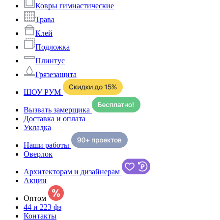
Ковры гимнастические
Трава
Клей
Подложка
Плинтус
Грязезащита
ШОУ РУМ
Вызвать замерщика
Доставка и оплата
Укладка
Наши работы
Оверлок
Архитекторам и дизайнерам
Акции
Оптом
44 и 223 фз
Контакты