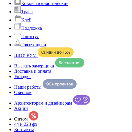
Ковры гимнастические
Трава
Клей
Подложка
Плинтус
Грязезащита
ШОУ РУМ
Вызвать замерщика
Доставка и оплата
Укладка
Наши работы
Оверлок
Архитекторам и дизайнерам
Акции
Оптом
44 и 223 фз
Контакты