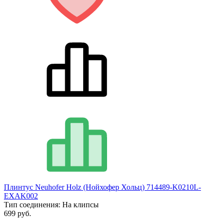
Плинтус Neuhofer Holz (Нойхофер Хольц) 714489-K0210L-
EXAK002
Тип соединения:
На клипсы
699 руб.