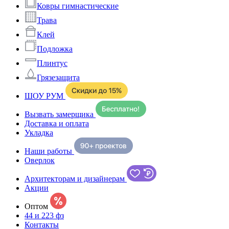
Ковры гимнастические
Трава
Клей
Подложка
Плинтус
Грязезащита
ШОУ РУМ
Вызвать замерщика
Доставка и оплата
Укладка
Наши работы
Оверлок
Архитекторам и дизайнерам
Акции
Оптом
44 и 223 фз
Контакты