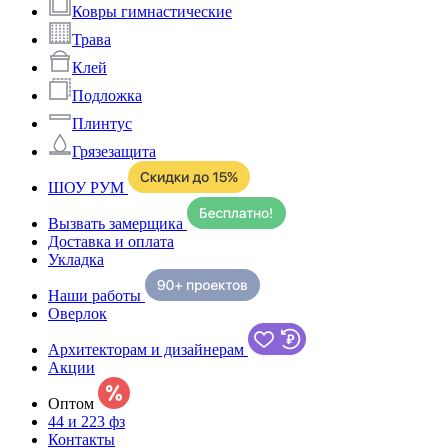
Ковры гимнастические
Трава
Клей
Подложка
Плинтус
Грязезащита
ШОУ РУМ
Вызвать замерщика
Доставка и оплата
Укладка
Наши работы
Оверлок
Архитекторам и дизайнерам
Акции
Оптом
44 и 223 фз
Контакты