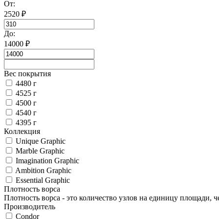
От:
2520
₽
До:
14000
₽
Вес покрытия
4480 г
4525 г
4500 г
4540 г
4395 г
Коллекция
Unique Graphic
Marble Graphic
Imagination Graphic
Ambition Graphic
Essential Graphic
Плотность ворса
Плотность ворса - это количество узлов на единицу площади, 
Производитель
Condor