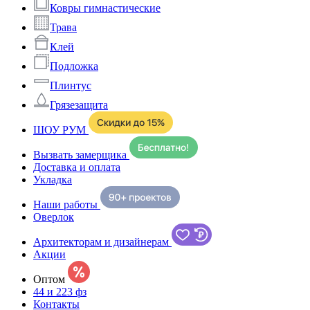
Ковры гимнастические
Трава
Клей
Подложка
Плинтус
Грязезащита
ШОУ РУМ
Вызвать замерщика
Доставка и оплата
Укладка
Наши работы
Оверлок
Архитекторам и дизайнерам
Акции
Оптом
44 и 223 фз
Контакты