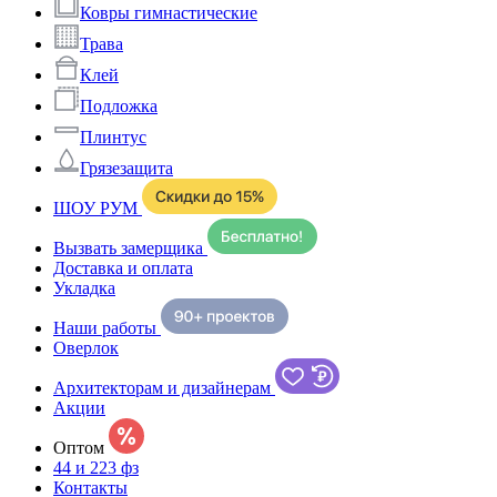
Ковры гимнастические
Трава
Клей
Подложка
Плинтус
Грязезащита
ШОУ РУМ
Вызвать замерщика
Доставка и оплата
Укладка
Наши работы
Оверлок
Архитекторам и дизайнерам
Акции
Оптом
44 и 223 фз
Контакты