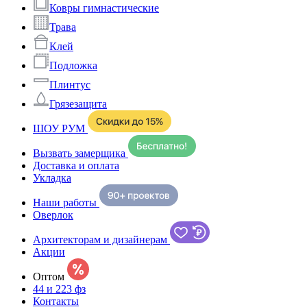
Ковры гимнастические
Трава
Клей
Подложка
Плинтус
Грязезащита
ШОУ РУМ
Вызвать замерщика
Доставка и оплата
Укладка
Наши работы
Оверлок
Архитекторам и дизайнерам
Акции
Оптом
44 и 223 фз
Контакты