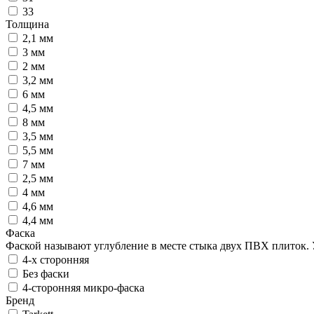
33
Толщина
2,1 мм
3 мм
2 мм
3,2 мм
6 мм
4,5 мм
8 мм
3,5 мм
5,5 мм
7 мм
2,5 мм
4 мм
4,6 мм
4,4 мм
Фаска
Фаской называют углубление в месте стыка двух ПВХ плиток. 
4-х сторонняя
Без фаски
4-сторонняя микро-фаска
Бренд