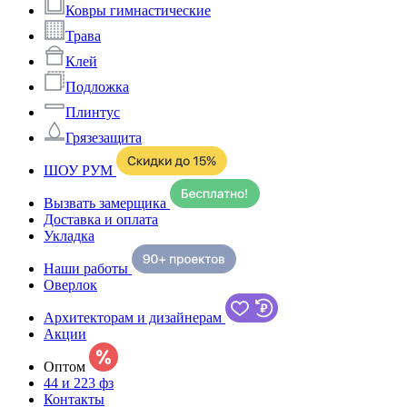
Ковры гимнастические
Трава
Клей
Подложка
Плинтус
Грязезащита
ШОУ РУМ
Вызвать замерщика
Доставка и оплата
Укладка
Наши работы
Оверлок
Архитекторам и дизайнерам
Акции
Оптом
44 и 223 фз
Контакты