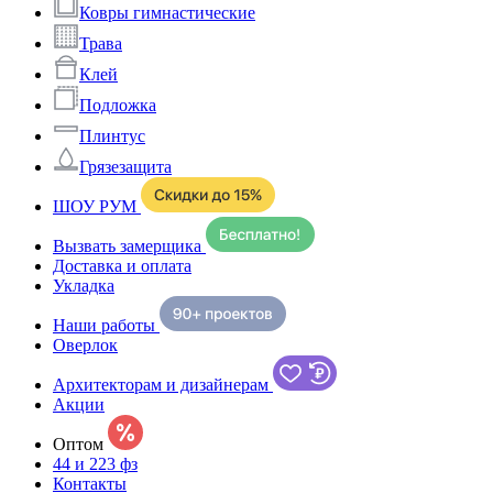
Ковры гимнастические
Трава
Клей
Подложка
Плинтус
Грязезащита
ШОУ РУМ
Вызвать замерщика
Доставка и оплата
Укладка
Наши работы
Оверлок
Архитекторам и дизайнерам
Акции
Оптом
44 и 223 фз
Контакты