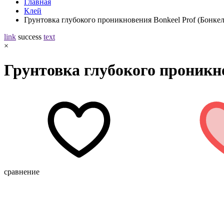
Главная
Клей
Грунтовка глубокого проникновения Bonkeel Prof (Бонкел
link
success
text
×
Грунтовка глубокого проникно
сравнение