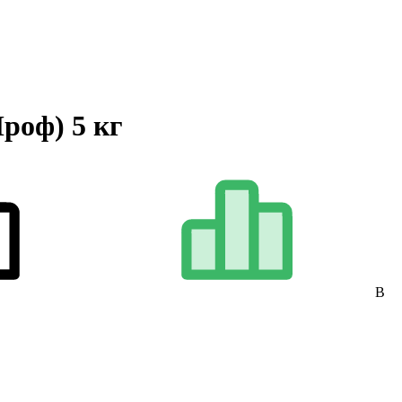
роф) 5 кг
В